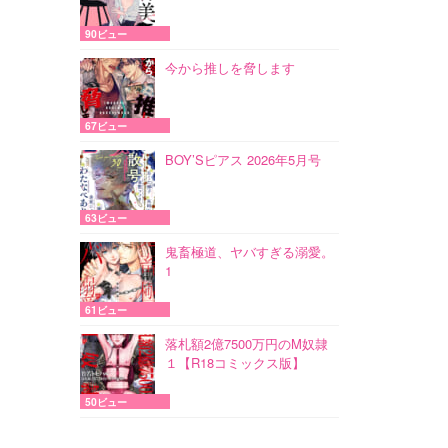
90ビュー
今から推しを脅します
67ビュー
BOY’Sピアス 2026年5月号
63ビュー
鬼畜極道、ヤバすぎる溺愛。
1
61ビュー
落札額2億7500万円のM奴隷
１【R18コミックス版】
50ビュー