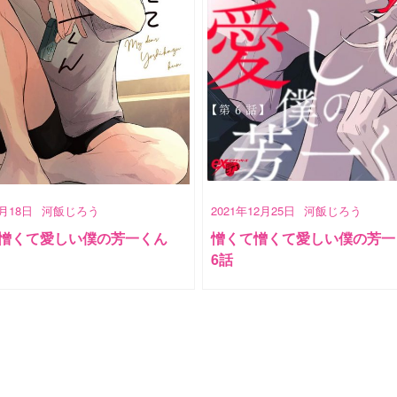
5月18日
河飯じろう
2021年12月25日
河飯じろう
憎くて愛しい僕の芳一くん
憎くて憎くて愛しい僕の芳一
6話