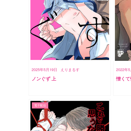
2025年5月19日
えりまるす
2022年
ノンぐず 上
憎くて
電子配信