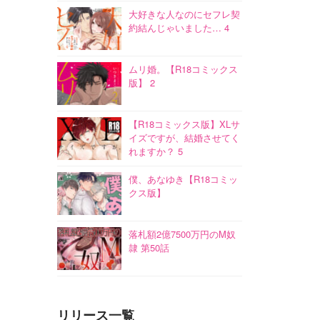
大好きな人なのにセフレ契
約結んじゃいました… 4
ムリ婚。【R18コミックス
版】 2
【R18コミックス版】XLサ
イズですが、結婚させてく
れますか？ 5
僕、あなゆき【R18コミッ
クス版】
落札額2億7500万円のM奴
隷 第50話
リリース一覧