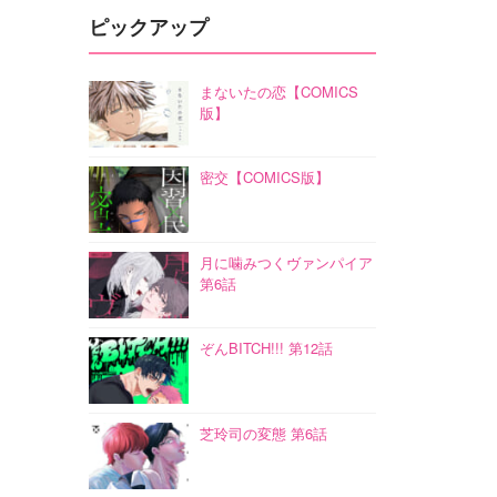
ピックアップ
まないたの恋【COMICS
版】
密交【COMICS版】
月に噛みつくヴァンパイア
第6話
ぞんBITCH!!! 第12話
芝玲司の変態 第6話