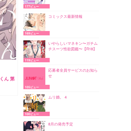
177ビュー
コミックス最新情報
169ビュー
いやらしいマネキン〜ガチム
チスーツ性欲図鑑〜【R18】
119ビュー
応募者全員サービスのお知ら
せ
くん 第
105ビュー
ムリ婚。 4
100ビュー
8月の発売予定