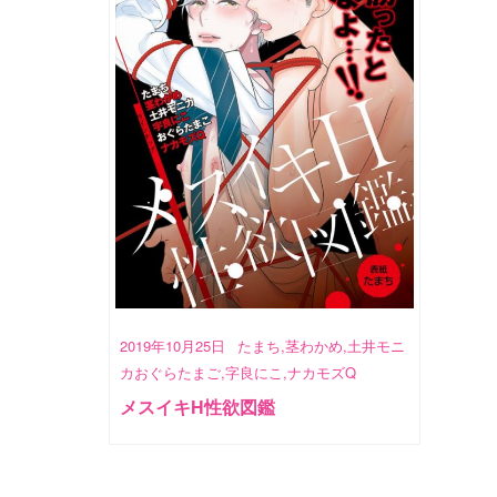
2019年10月25日
たまち,茎わかめ,土井モニ
カおぐらたまご,字良にこ,ナカモズQ
メスイキH性欲図鑑