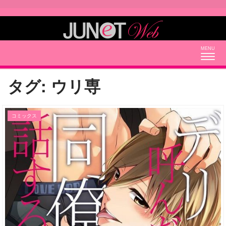
Togg
navig
タグ:
ウリ専
コミックス