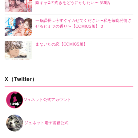
陰キャΩの疼きをどうにかしたい〜 第5話
一条課長…今すぐイカせてください〜私を毎晩発情さ
せるヒミツの香り〜【COMICS版】 3
まないたの恋【COMICS版】
X（Twitter）
ジュネット公式アカウント
ジュネット電子書籍公式