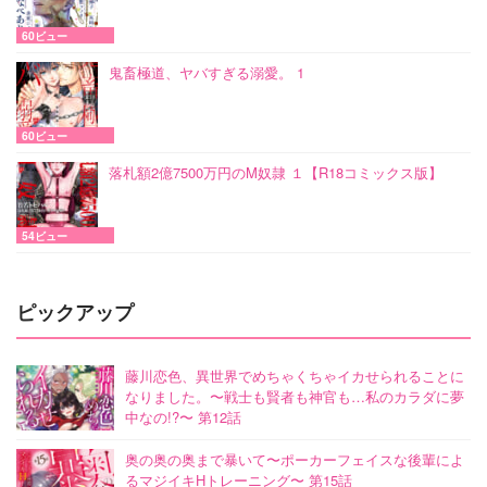
60ビュー
鬼畜極道、ヤバすぎる溺愛。 1
60ビュー
落札額2億7500万円のM奴隷 １【R18コミックス版】
54ビュー
ピックアップ
藤川恋色、異世界でめちゃくちゃイカせられることに
なりました。〜戦士も賢者も神官も…私のカラダに夢
中なの!?〜 第12話
奥の奥の奥まで暴いて〜ポーカーフェイスな後輩によ
るマジイキHトレーニング〜 第15話