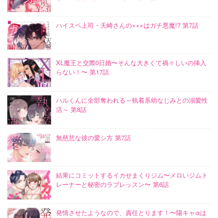
ハイスペ上司・天崎さんの×××はガチ悪魔!? 第7話
XL魔王と交際0日婚〜そんな大きくて禍々しいの挿入
らない！〜 第17話
ハルくんに全部奪われる～執着系幼なじみとの溺愛性
活～ 第8話
無慈悲な彼の愛シ方 第7話
結果にコミットするイカせまくりジム〜メロいジムト
レーナーと秘密のラブレッスン〜 第6話
発情させたようなので、責任とります！〜陽キャαは