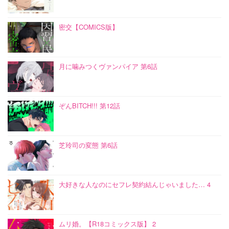
密交【COMICS版】
月に噛みつくヴァンパイア 第6話
ぞんBITCH!!! 第12話
芝玲司の変態 第6話
大好きな人なのにセフレ契約結んじゃいました… 4
ムリ婚。【R18コミックス版】 2