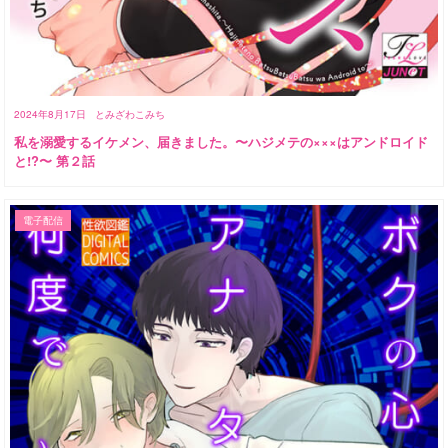
2024年8月17日
とみざわこみち
私を溺愛するイケメン、届きました。〜ハジメテの×××はアンドロイド
と!?〜 第２話
電子配信