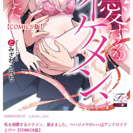
2026年3月21日
とみざわこみち
私を溺愛するイケメン、届きました。〜ハジメテの×××はアンドロイド
と!?〜【COMICS版】