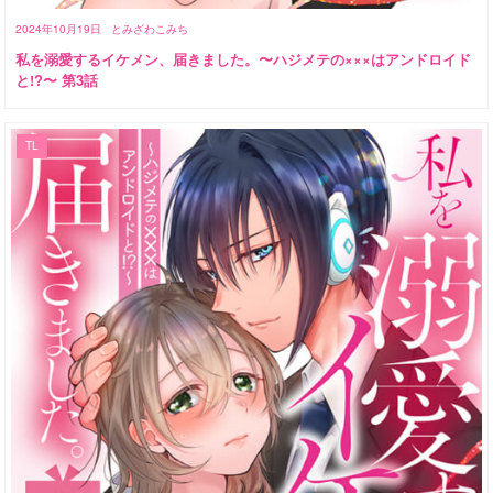
2024年10月19日
とみざわこみち
私を溺愛するイケメン、届きました。〜ハジメテの×××はアンドロイド
と!?〜 第3話
TL