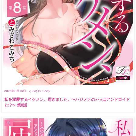
2025年8月16日
とみざわこみち
私を溺愛するイケメン、届きました。〜ハジメテの×××はアンドロイド
と!?〜 第8話
TL