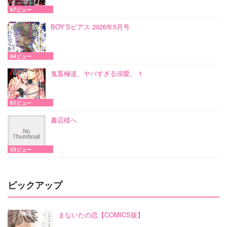
67ビュー
BOY’Sピアス 2026年5月号
64ビュー
鬼畜極道、ヤバすぎる溺愛。 1
61ビュー
書店様へ
53ビュー
ピックアップ
まないたの恋【COMICS版】