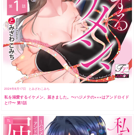
2024年8月17日
とみざわこみち
私を溺愛するイケメン、届きました。〜ハジメテの×××はアンドロイド
と!?〜 第1話
TL