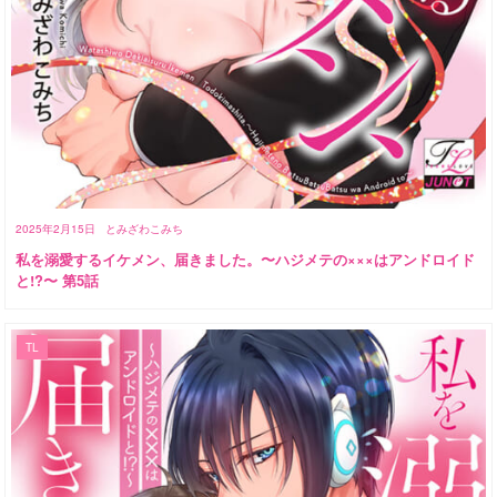
2025年2月15日
とみざわこみち
私を溺愛するイケメン、届きました。〜ハジメテの×××はアンドロイド
と!?〜 第5話
TL