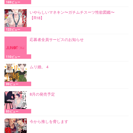
169ビュー
いやらしいマネキン〜ガチムチスーツ性欲図鑑〜
【R18】
122ビュー
応募者全員サービスのお知らせ
110ビュー
ムリ婚。 4
99ビュー
8月の発売予定
85ビュー
今から推しを脅します