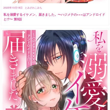
2025年10月18日
とみざわこみち
私を溺愛するイケメン、届きました。〜ハジメテの×××はアンドロイド
と!?〜 第9話
TL