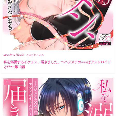
2025年12月20日
とみざわこみち
私を溺愛するイケメン、届きました。〜ハジメテの×××はアンドロイド
と!?〜 第10話
TL