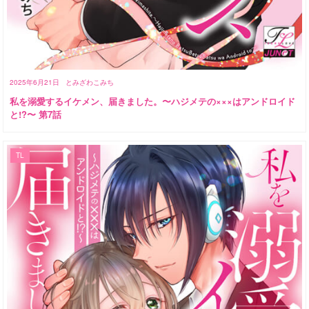
2025年6月21日
とみざわこみち
私を溺愛するイケメン、届きました。〜ハジメテの×××はアンドロイド
と!?〜 第7話
TL