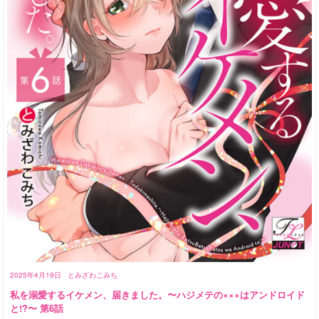
2025年4月19日
とみざわこみち
私を溺愛するイケメン、届きました。〜ハジメテの×××はアンドロイド
と!?〜 第6話