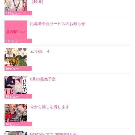
【R18】
119ビュー
応募者全員サービスのお知らせ
106ビュー
ムリ婚。 4
99ビュー
8月の発売予定
86ビュー
今から推しを脅します
67ビュー
BOY’Sピアス 2026年5月号