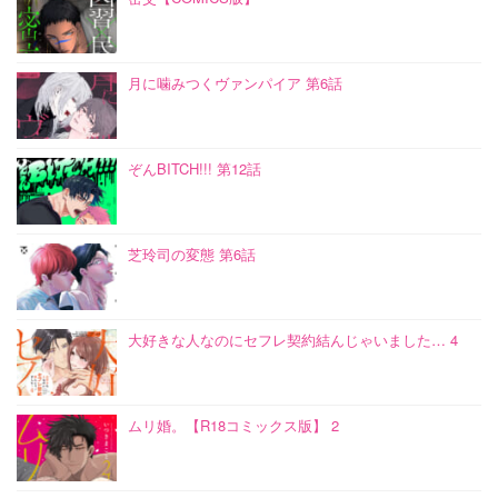
月に噛みつくヴァンパイア 第6話
ぞんBITCH!!! 第12話
芝玲司の変態 第6話
大好きな人なのにセフレ契約結んじゃいました… 4
ムリ婚。【R18コミックス版】 2