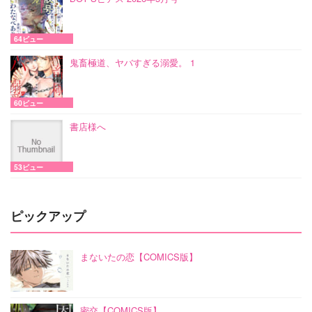
64ビュー
鬼畜極道、ヤバすぎる溺愛。 1
60ビュー
書店様へ
53ビュー
ピックアップ
まないたの恋【COMICS版】
密交【COMICS版】