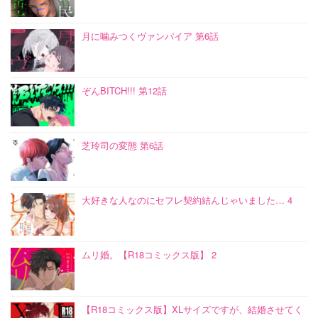
月に噛みつくヴァンパイア 第6話
ぞんBITCH!!! 第12話
芝玲司の変態 第6話
大好きな人なのにセフレ契約結んじゃいました… 4
ムリ婚。【R18コミックス版】 2
【R18コミックス版】XLサイズですが、結婚させてく