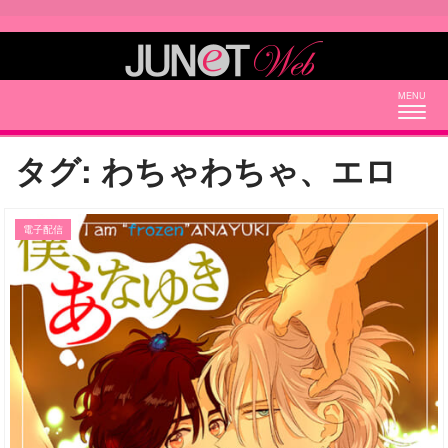
Togg
navig
タグ:
わちゃわちゃ、エロ
電子配信