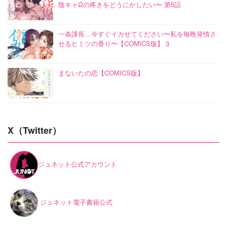
陰キャΩの疼きをどうにかしたい〜 第5話
一条課長…今すぐイカせてください〜私を毎晩発情さ
せるヒミツの香り〜【COMICS版】 3
まないたの恋【COMICS版】
X（Twitter）
ジュネット公式アカウント
ジュネット電子書籍公式