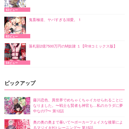
62ビュー
鬼畜極道、ヤバすぎる溺愛。 1
62ビュー
落札額2億7500万円のM奴隷 １【R18コミックス版】
54ビュー
ピックアップ
藤川恋色、異世界でめちゃくちゃイカせられることに
なりました。〜戦士も賢者も神官も…私のカラダに夢
中なの!?〜 第12話
奥の奥の奥まで暴いて〜ポーカーフェイスな後輩によ
るマジイキHトレーニング〜 第15話