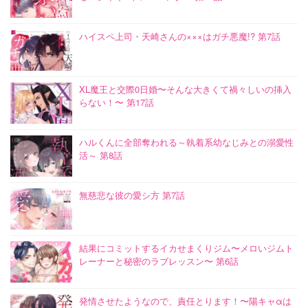
ハイスペ上司・天崎さんの×××はガチ悪魔!? 第7話
XL魔王と交際0日婚〜そんな大きくて禍々しいの挿入
らない！〜 第17話
ハルくんに全部奪われる～執着系幼なじみとの溺愛性
活～ 第8話
無慈悲な彼の愛シ方 第7話
結果にコミットするイカせまくりジム〜メロいジムト
レーナーと秘密のラブレッスン〜 第6話
発情させたようなので、責任とります！〜陽キャαは