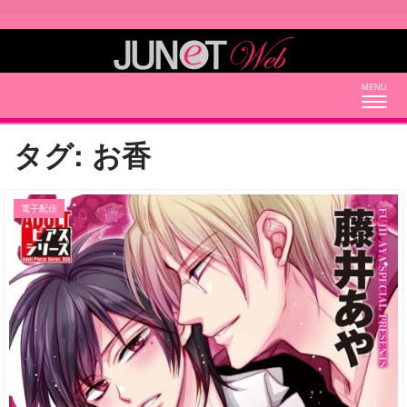
Togg
navig
タグ:
お香
電子配信