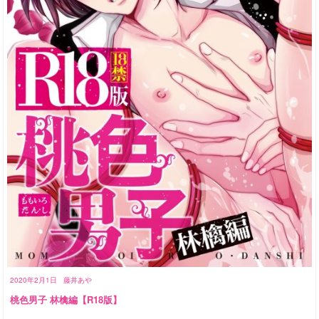
2020年2月1日
藤井あや
桃色男子 林檎編【R18版】