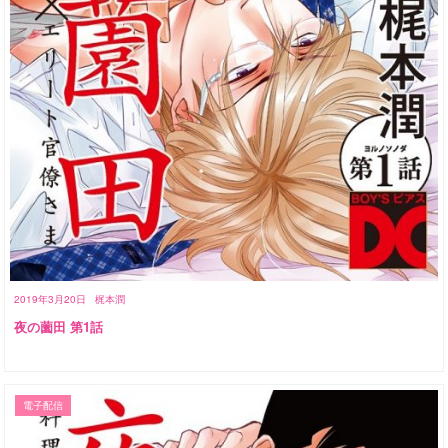
2019年3月20日
梶本潤
夜の薗田 第1話
電子配信