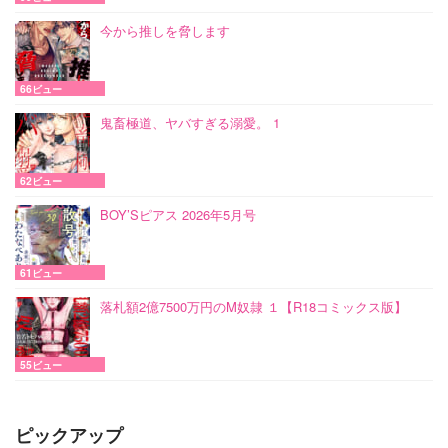
今から推しを脅します
66ビュー
鬼畜極道、ヤバすぎる溺愛。 1
62ビュー
BOY’Sピアス 2026年5月号
61ビュー
落札額2億7500万円のM奴隷 １【R18コミックス版】
55ビュー
ピックアップ