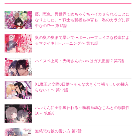
藤川恋色、異世界でめちゃくちゃイカせられることに
なりました。〜戦士も賢者も神官も…私のカラダに夢
中なの!?〜 第12話
奥の奥の奥まで暴いて〜ポーカーフェイスな後輩によ
るマジイキHトレーニング〜 第15話
ハイスペ上司・天崎さんの×××はガチ悪魔!? 第7話
XL魔王と交際0日婚〜そんな大きくて禍々しいの挿入
らない！〜 第17話
ハルくんに全部奪われる～執着系幼なじみとの溺愛性
活～ 第8話
無慈悲な彼の愛シ方 第7話