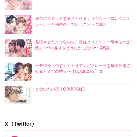
結果にコミットするイカせまくりジム〜メロいジムト
レーナーと秘密のラブレッスン〜 第6話
発情させたようなので、責任とります！〜陽キャαは
陰キャΩの疼きをどうにかしたい〜 第5話
一条課長…今すぐイカせてください〜私を毎晩発情さ
せるヒミツの香り〜【COMICS版】 3
まないたの恋【COMICS版】
X（Twitter）