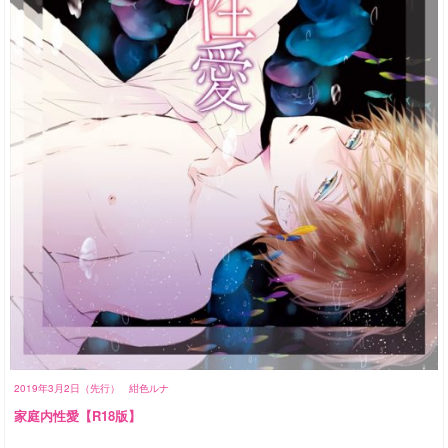
2019年3月2日（先行）
紺色ルナ
家庭内性愛【R18版】