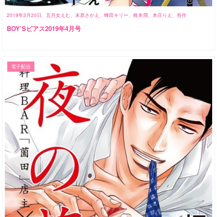
2019年3月20日
五月女えむ、末原さかえ、蜂田キリー、梶本潤、本庄りえ、吾作
BOY’Sピアス2019年4月号
電子配信