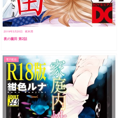
2019年3月20日
梶本潤
夜の薗田 第2話
電子配信