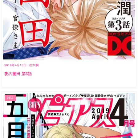
2019年4月13日
梶本潤
夜の薗田 第3話
雑誌