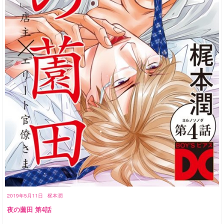
2019年5月11日
梶本潤
夜の薗田 第4話