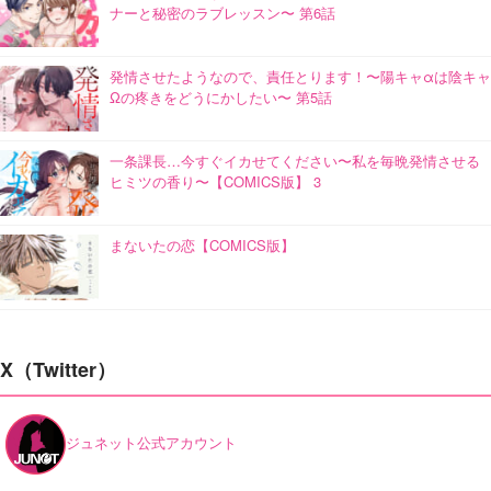
ナーと秘密のラブレッスン〜 第6話
発情させたようなので、責任とります！〜陽キャαは陰キャ
Ωの疼きをどうにかしたい〜 第5話
一条課長…今すぐイカせてください〜私を毎晩発情させる
ヒミツの香り〜【COMICS版】 3
まないたの恋【COMICS版】
X（Twitter）
ジュネット公式アカウント