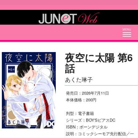
Togg
navig
夜空に太陽 第6
話
あくた琳子
発売日：2026年7月11日
本体価格：200円
判型：電子書籍
シリーズ：BOY'SピアスDC
ISBN：ボーンデジタル
説明：コミックシーモア先行配信／一