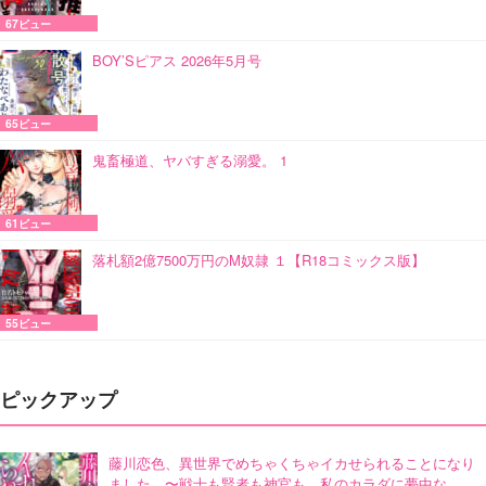
67ビュー
BOY’Sピアス 2026年5月号
65ビュー
鬼畜極道、ヤバすぎる溺愛。 1
61ビュー
落札額2億7500万円のM奴隷 １【R18コミックス版】
55ビュー
ピックアップ
藤川恋色、異世界でめちゃくちゃイカせられることになり
ました。〜戦士も賢者も神官も…私のカラダに夢中な