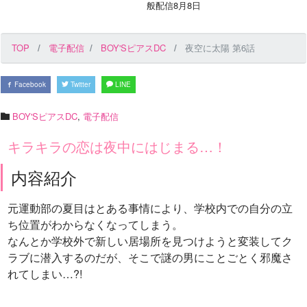
般配信8月8日
TOP
電子配信
BOY'SピアスDC
夜空に太陽 第6話
Facebook
Twitter
LINE
BOY'SピアスDC
,
電子配信
キラキラの恋は夜中にはじまる…！
内容紹介
元運動部の夏目はとある事情により、学校内での自分の立
ち位置がわからなくなってしまう。
なんとか学校外で新しい居場所を見つけようと変装してク
ラブに潜入するのだが、そこで謎の男にことごとく邪魔さ
れてしまい…?!