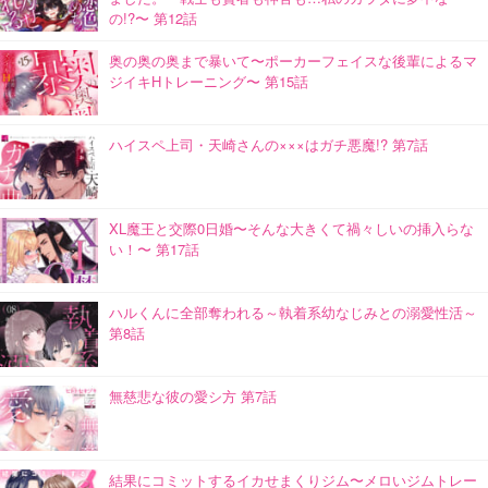
の!?〜 第12話
奥の奥の奥まで暴いて〜ポーカーフェイスな後輩によるマ
ジイキHトレーニング〜 第15話
ハイスペ上司・天崎さんの×××はガチ悪魔!? 第7話
XL魔王と交際0日婚〜そんな大きくて禍々しいの挿入らな
い！〜 第17話
ハルくんに全部奪われる～執着系幼なじみとの溺愛性活～
第8話
無慈悲な彼の愛シ方 第7話
結果にコミットするイカせまくりジム〜メロいジムトレー