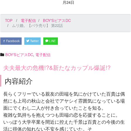
月24日
TOP
電子配信
BOY'SピアスDC
ムリ婚。【バラ売り】 第22話
Facebook
Twitter
LINE
BOY'SピアスDC
,
電子配信
夫夫最大の危機!?&新たなカップル爆誕!?
内容紹介
長らくフリーでいる親友の田端を気にかけていた百貴は偶
然にも上司の秋山と会社でアヤシイ雰囲気になっている場
面にでくわし二人が付き合っていたことを知る。
複雑な気持ちを抱えつつも田端の恋を応援することに。
いっぽう大学卒業を間近に控えた千景は百貴との今後の生
活に得体の知れない不安を感じていた。そ