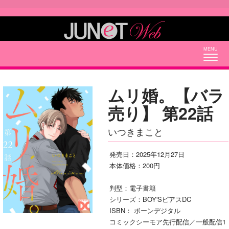
Togg
navig
ムリ婚。【バラ
売り】 第22話
いつきまこと
発売日：2025年12月27日
本体価格：200円
判型：電子書籍
シリーズ：BOY'SピアスDC
ISBN： ボーンデジタル
コミックシーモア先行配信／一般配信1