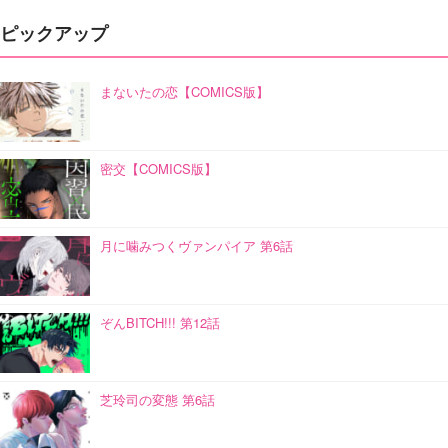
ピックアップ
まないたの恋【COMICS版】
密交【COMICS版】
月に噛みつくヴァンパイア 第6話
ぞんBITCH!!! 第12話
芝玲司の変態 第6話