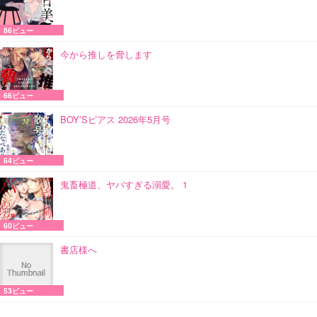
86ビュー
今から推しを脅します
66ビュー
BOY’Sピアス 2026年5月号
64ビュー
鬼畜極道、ヤバすぎる溺愛。 1
60ビュー
書店様へ
53ビュー