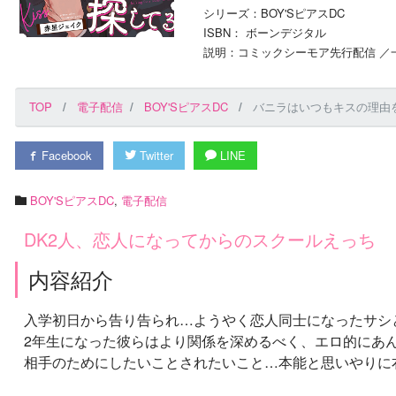
シリーズ：BOY'SピアスDC
ISBN： ボーンデジタル
説明：コミックシーモア先行配信 ／一
TOP
電子配信
BOY'SピアスDC
バニラはいつもキスの理由を
Facebook
Twitter
LINE
BOY'SピアスDC
,
電子配信
DK2人、恋人になってからのスクールえっち
内容紹介
入学初日から告り告られ…ようやく恋人同士になったサシ
2年生になった彼らはより関係を深めるべく、エロ的にあ
相手のためにしたいことされたいこと…本能と思いやりに