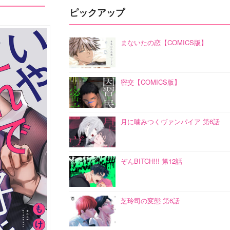
ピックアップ
まないたの恋【COMICS版】
密交【COMICS版】
月に噛みつくヴァンパイア 第6話
ぞんBITCH!!! 第12話
芝玲司の変態 第6話