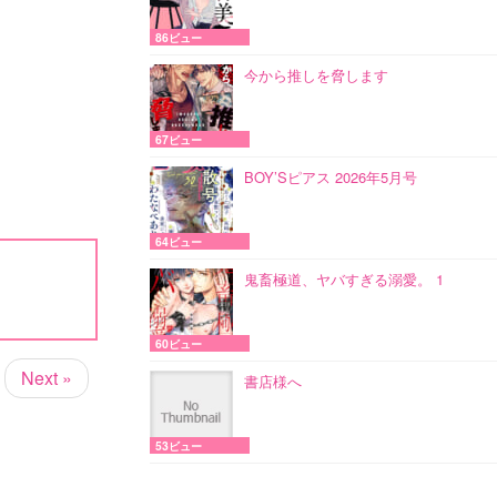
86ビュー
今から推しを脅します
67ビュー
BOY’Sピアス 2026年5月号
64ビュー
鬼畜極道、ヤバすぎる溺愛。 1
60ビュー
Next »
書店様へ
53ビュー