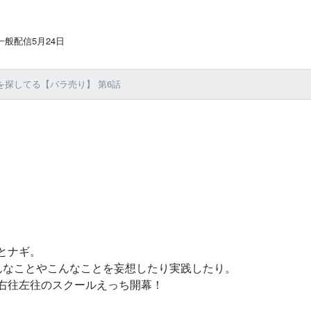
般配信5月24日
探してる【バラ売り】 第6話
とナギ。
んなことやこんなことを妄想したり実践したり。
右往左往のスクールえっち開幕！