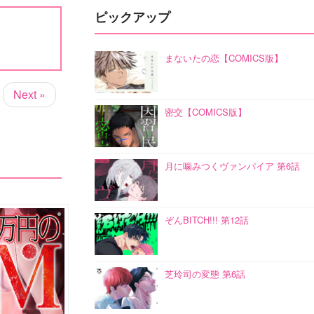
ピックアップ
まないたの恋【COMICS版】
Next »
密交【COMICS版】
月に噛みつくヴァンパイア 第6話
ぞんBITCH!!! 第12話
芝玲司の変態 第6話