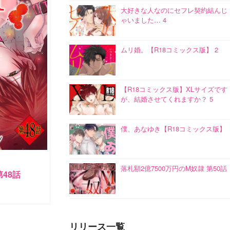
大好きな人なのにセフレ契約結んじ
ゃいました… 4
ムリ婚。【R18コミックス版】 2
【R18コミックス版】XLサイズです
が、結婚させてくれますか？ 5
僕、あなゆき【R18コミックス版】
落札額2億7500万円のM奴隷 第50話
第48話
リリース一覧