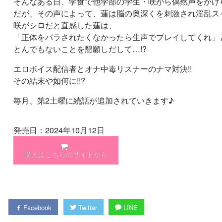
そんなある日、学食で他学部の学生・咲から偶然声をかけ
だが、その声によって、蓮は脳の奥深くを刺激され淫乱ス
咲がシロだと直感した蓮は、
「正体をバラされたくなかったら生声でプレイしてくれ」
とんでもないことを懇願しだして…!?
エロボイス配信者とオナ中毒リスナーのナマ対決!!
その結末や如何に!!?
毎月、第2土曜に続話が追加されていきます♪
発売日：2024年10月12日
購入はこちらのサイトから
Facebook
Twitter
LINE