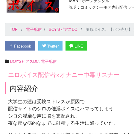
ISBN：ボーンデジタル
説明：コミックシーモア先行配信 ／一
TOP
電子配信
BOY'SピアスDC
脳姦ボイス。【バラ売り】 
Facebook
Twitter
LINE
BOY'SピアスDC
,
電子配信
エロボイス配信者×オナニー中毒リスナー
内容紹介
大学生の蓮は受験ストレスが原因で
配信サイトのシロの催淫ボイスにハマってしまう
シロの淫靡な声に脳を支配され、
夜な夜な病的なまでに射精する生活に陥っていた。