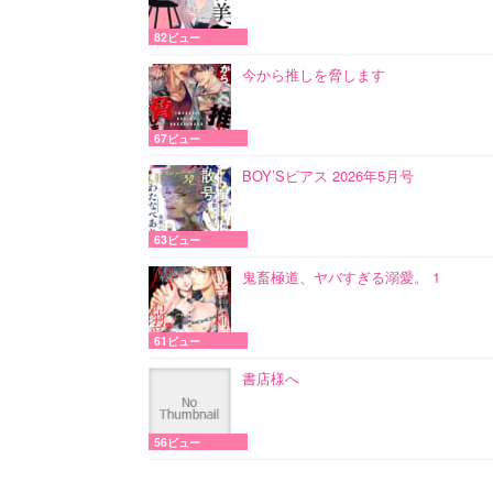
82ビュー
今から推しを脅します
67ビュー
BOY’Sピアス 2026年5月号
63ビュー
鬼畜極道、ヤバすぎる溺愛。 1
61ビュー
書店様へ
56ビュー