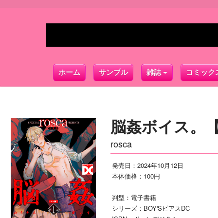
ホーム
サンプル
雑誌
コミック
脳姦ボイス。【
rosca
発売日：2024年10月12日
本体価格：100円
判型：電子書籍
シリーズ：BOY'SピアスDC