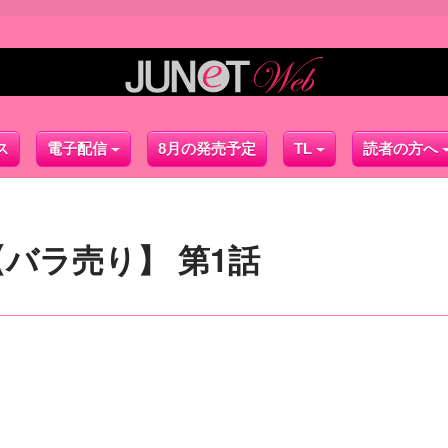
ス
電子配信
8月の発売予定
TL
読者の方へ
バラ売り】 第1話