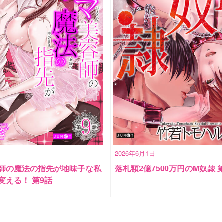
2026年6月1日
師の魔法の指先が地味子な私
落札額2億7500万円のM奴隷 
変える！ 第9話