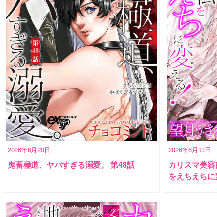
2026年6月20日
2026年6月13日
鬼畜極道、ヤバすぎる溺愛。 第48話
カリスマ美容
をえちえちに