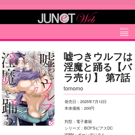
Togg
navig
嘘つきウルフは
淫魔と踊る【バ
ラ売り】 第7話
tomomo
発売日：2025年7月12日
本体価格：200円
判型：電子書籍
シリーズ：BOY'SピアスDC
ISBN：ボーンデジタル