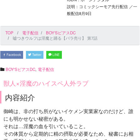
説明：コミックシーモア先行配信 ／一
般配信8月9日
TOP
電子配信
BOY'SピアスDC
嘘つきウルフは淫魔と踊る【バラ売り】 第7話
Facebook
Twitter
LINE
BOY'SピアスDC
,
電子配信
獣人×淫魔のハイスペ人外ラブ
内容紹介
御崎は、非の打ち所がないイケメン実業家なのだけど、誰
にも明かせない秘密がある。
それは…淫魔の血を引いていること。
その体質から定期的に精の摂取が必要なため、秘書にお相