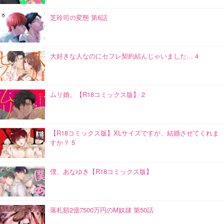
芝玲司の変態 第6話
大好きな人なのにセフレ契約結んじゃいました… 4
ムリ婚。【R18コミックス版】 2
【R18コミックス版】XLサイズですが、結婚させてくれま
すか？ 5
僕、あなゆき【R18コミックス版】
落札額2億7500万円のM奴隷 第50話