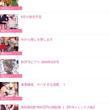
101ビュー
8月の発売予定
93ビュー
今から推しを脅します
66ビュー
BOY’Sピアス 2026年5月号
63ビュー
鬼畜極道、ヤバすぎる溺愛。 1
61ビュー
落札額2億7500万円のM奴隷 １【R18コミックス版】