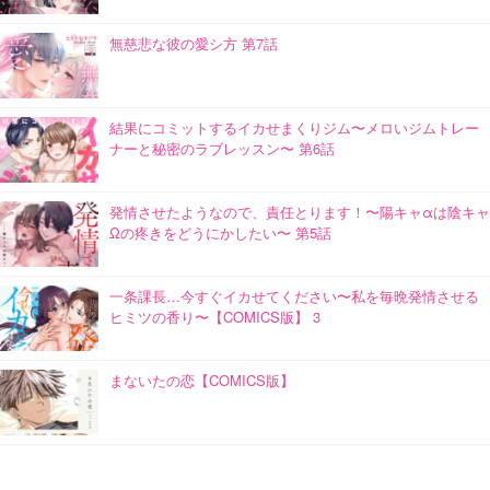
無慈悲な彼の愛シ方 第7話
結果にコミットするイカせまくりジム〜メロいジムトレー
ナーと秘密のラブレッスン〜 第6話
発情させたようなので、責任とります！〜陽キャαは陰キャ
Ωの疼きをどうにかしたい〜 第5話
一条課長…今すぐイカせてください〜私を毎晩発情させる
ヒミツの香り〜【COMICS版】 3
まないたの恋【COMICS版】