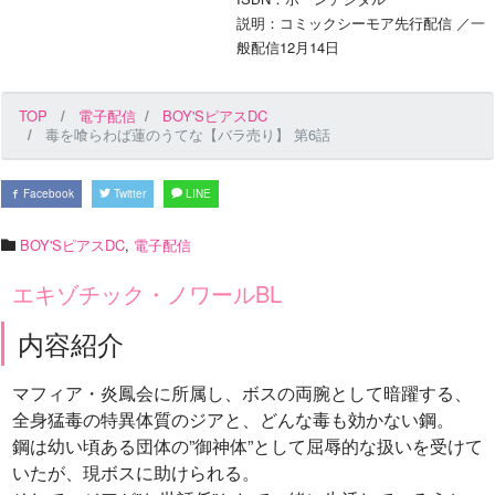
説明：コミックシーモア先行配信 ／一
般配信12月14日
TOP
電子配信
BOY'SピアスDC
毒を喰らわば蓮のうてな【バラ売り】 第6話
Facebook
Twitter
LINE
BOY'SピアスDC
,
電子配信
エキゾチック・ノワールBL
内容紹介
マフィア・炎鳳会に所属し、ボスの両腕として暗躍する、
全身猛毒の特異体質のジアと、どんな毒も効かない鋼。
鋼は幼い頃ある団体の”御神体”として屈辱的な扱いを受けて
いたが、現ボスに助けられる。