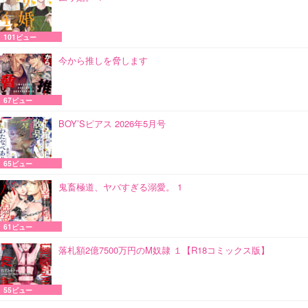
101ビュー
今から推しを脅します
67ビュー
BOY’Sピアス 2026年5月号
65ビュー
鬼畜極道、ヤバすぎる溺愛。 1
61ビュー
落札額2億7500万円のM奴隷 １【R18コミックス版】
55ビュー