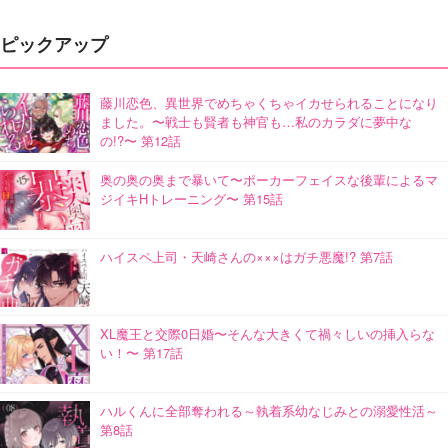
ピックアップ
藤川恋色、異世界でめちゃくちゃイカせられることになり
ました。〜戦士も賢者も神官も…私のカラダに夢中な
の!?〜 第12話
奥の奥の奥まで暴いて〜ポーカーフェイスな後輩によるマ
ジイキHトレーニング〜 第15話
ハイスペ上司・天崎さんの×××はガチ悪魔!? 第7話
XL魔王と交際0日婚〜そんな大きくて禍々しいの挿入らな
い！〜 第17話
ハルくんに全部奪われる～執着系幼なじみとの溺愛性活～
第8話