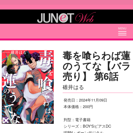
Togg
navig
毒を喰らわば蓮
のうてな【バラ
売り】 第6話
碓井はる
発売日：2024年11月09日
本体価格：200円
判型：電子書籍
シリーズ：BOY'SピアスDC
ISBN：ボーンデジタル