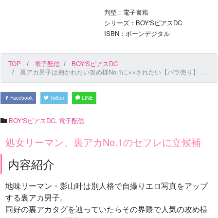
判型：電子書籍
シリーズ：BOY'SピアスDC
ISBN：ボーンデジタル
TOP
電子配信
BOY'SピアスDC
裏アカ男子は抱かれたい攻め様No.1に××されたい【バラ売り】 第7話
Facebook
Twitter
LINE
BOY'SピアスDC
,
電子配信
処女リーマン、裏アカNo.1のセフレに立候補
内容紹介
地味リーマン・影山叶は別人格で自撮りエロ写真をアップ
する裏アカ男子。
同好の裏アカタグを辿っていたらその界隈で人気の攻め様