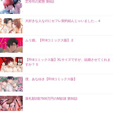
芝玲司の変態 第6話
大好きな人なのにセフレ契約結んじゃいました… 4
ムリ婚。【R18コミックス版】 2
【R18コミックス版】XLサイズですが、結婚させてくれま
すか？ 5
僕、あなゆき【R18コミックス版】
落札額2億7500万円のM奴隷 第50話