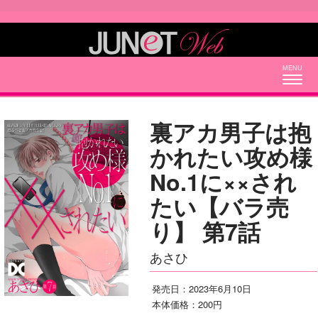
Togg
navig
裏アカ男子は抱
かれたい攻め様
No.1に××され
たい【バラ売
り】 第7話
あさひ
発売日：2023年6月10日
本体価格：200円