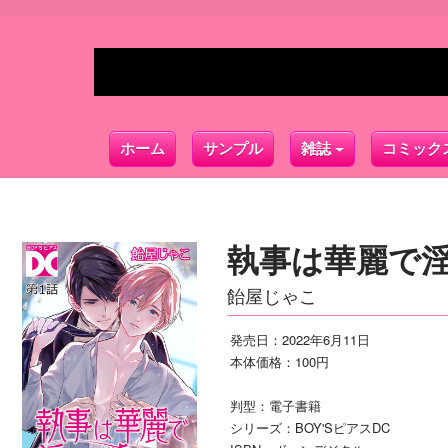
ホーム
サンプル
雑誌
コミック
執事は華麗で淫
飴屋じゃこ
発売日：2022年6月11日
本体価格：100円
判型：電子書籍
シリーズ：BOY'SピアスDC