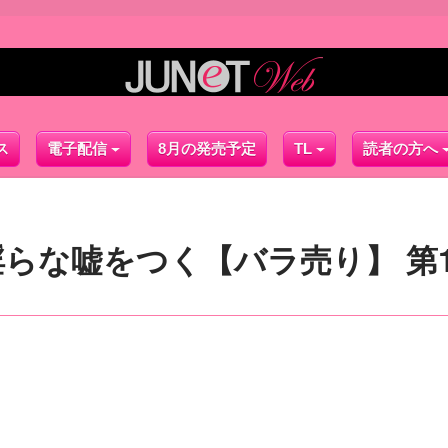
ス
電子配信
8月の発売予定
TL
読者の方へ
らな嘘をつく【バラ売り】 第