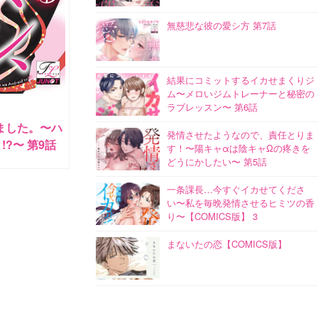
無慈悲な彼の愛シ方 第7話
結果にコミットするイカせまくりジ
ム〜メロいジムトレーナーと秘密の
ラブレッスン〜 第6話
ました。〜ハ
発情させたようなので、責任とりま
?〜 第9話
す！〜陽キャαは陰キャΩの疼きを
どうにかしたい〜 第5話
一条課長…今すぐイカせてくださ
い〜私を毎晩発情させるヒミツの香
り〜【COMICS版】 3
まないたの恋【COMICS版】