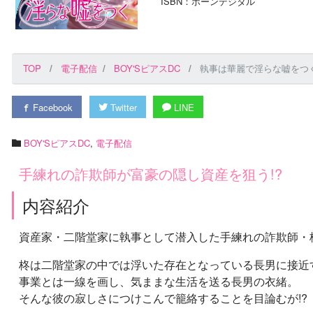
ISBN：ボーンデジタル
TOP
電子配信
BOY'SピアスDC
執事は華麗で淫らな嘘をつく
Facebook
Twitter
LINE
BOY'SピアスDC
,
電子配信
手練れの詐欺師が富豪の隠し資産を狙う!?
内容紹介
資産家・二階堂家に執事として潜入した手練れの詐欺師・
柊は二階堂家の中では浮いた存在となっている長男に接近
事業とは一線を画し、気ままな生活を送る長男の衣緒。
そんな彼の寂しさにつけこんで籠絡することを目論むが!?