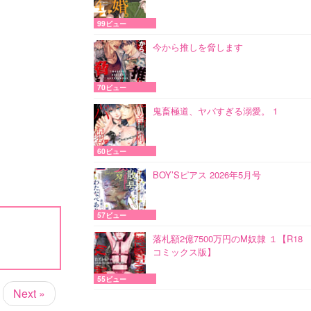
99ビュー
今から推しを脅します
70ビュー
鬼畜極道、ヤバすぎる溺愛。 1
60ビュー
BOY’Sピアス 2026年5月号
57ビュー
落札額2億7500万円のM奴隷 １【R18
コミックス版】
55ビュー
Next »