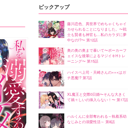
ピックアップ
藤川恋色、異世界でめちゃくちゃイ
カせられることになりました。〜戦
士も賢者も神官も…私のカラダに夢
中なの!?〜 第12話
奥の奥の奥まで暴いて〜ポーカーフ
ェイスな後輩によるマジイキHトレ
ーニング〜 第15話
ハイスペ上司・天崎さんの×××はガ
チ悪魔!? 第7話
XL魔王と交際0日婚〜そんな大きく
て禍々しいの挿入らない！〜 第17話
ハルくんに全部奪われる～執着系幼
なじみとの溺愛性活～ 第8話