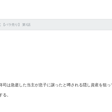
【バラ売り】 第1話
柊司は急逝した当主が息子に譲ったと噂される隠し資産を狙っ
する。