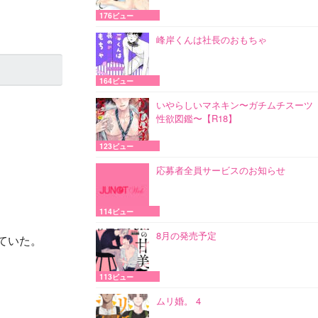
176ビュー
峰岸くんは社長のおもちゃ
164ビュー
いやらしいマネキン〜ガチムチスーツ
性欲図鑑〜【R18】
123ビュー
応募者全員サービスのお知らせ
114ビュー
8月の発売予定
ていた。
113ビュー
ムリ婚。 4