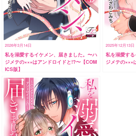
2026年3月14日
2025年12月13日
私を溺愛するイケメン、届きました。〜ハ
私を溺愛する
ジメテの×××はアンドロイドと!?〜【COM
ジメテの×××
ICS版】