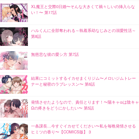
XL魔王と交際0日婚〜そんな大きくて禍々しいの挿入らな
い！〜 第17話
ハルくんに全部奪われる～執着系幼なじみとの溺愛性活～
第8話
無慈悲な彼の愛シ方 第7話
結果にコミットするイカせまくりジム〜メロいジムトレー
ナーと秘密のラブレッスン〜 第6話
発情させたようなので、責任とります！〜陽キャαは陰キャ
Ωの疼きをどうにかしたい〜 第5話
一条課長…今すぐイカせてください〜私を毎晩発情させる
ヒミツの香り〜【COMICS版】 3