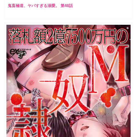
鬼畜極道、ヤバすぎる溺愛。 第48話