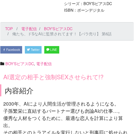
シリーズ：BOY'SピアスDC
ISBN：ボーンデジタル
TOP
電子配信
BOY'SピアスDC
俺たち、ドSなAIに監禁されてます！【バラ売り】 第6話
Facebook
Twitter
LINE
BOY'SピアスDC
,
電子配信
AI選定の相手と強制SEXさせられて!?
内容紹介
2030年、AIにより人間生活が管理されるようになる。
子孫繁栄に直結するバートナー選びも勿論AIの仕事…。
優秀な人材をつくるために、最適な恋人を計算により算
出。
その相手とのトラアイルを実行しないと刑事罰に処せられ