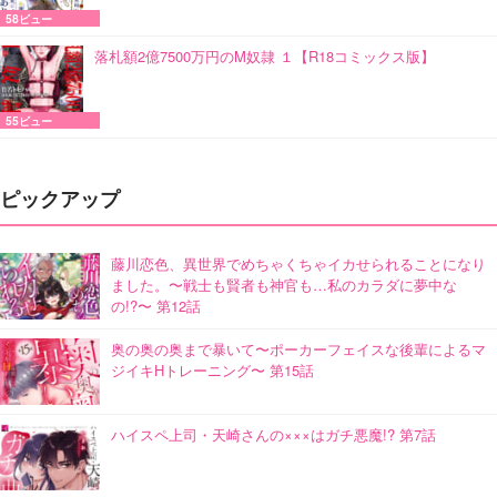
58ビュー
落札額2億7500万円のM奴隷 １【R18コミックス版】
55ビュー
ピックアップ
藤川恋色、異世界でめちゃくちゃイカせられることになり
ました。〜戦士も賢者も神官も…私のカラダに夢中な
の!?〜 第12話
奥の奥の奥まで暴いて〜ポーカーフェイスな後輩によるマ
ジイキHトレーニング〜 第15話
ハイスペ上司・天崎さんの×××はガチ悪魔!? 第7話