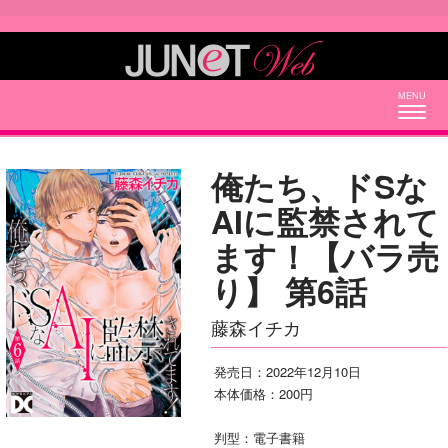
Togg
navig
俺たち、ドSな
AIに監禁されて
ます！【バラ売
り】 第6話
藤森イチカ
発売日：2022年12月10日
本体価格：200円
判型：電子書籍