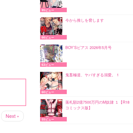
95ビュー
今から推しを脅します
66ビュー
BOY’Sピアス 2026年5月号
63ビュー
鬼畜極道、ヤバすぎる溺愛。 1
60ビュー
落札額2億7500万円のM奴隷 １【R18
コミックス版】
Next »
55ビュー