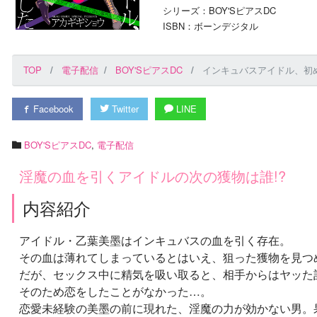
シリーズ：BOY'SピアスDC
ISBN：ボーンデジタル
TOP
電子配信
BOY'SピアスDC
インキュバスアイドル、初
Facebook
Twitter
LINE
BOY'SピアスDC
,
電子配信
淫魔の血を引くアイドルの次の獲物は誰!?
内容紹介
アイドル・乙葉美墨はインキュバスの血を引く存在。
その血は薄れてしまっているとはいえ、狙った獲物を見つ
だが、セックス中に精気を吸い取ると、相手からはヤッた
そのため恋をしたことがなかった…。
恋愛未経験の美墨の前に現れた、淫魔の力が効かない男。果