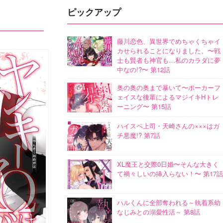
ピックアップ
藤川恋色、異世界でめちゃくちゃイ
カせられることになりました。〜戦
士も賢者も神官も…私のカラダに夢
中なの!?〜 第12話
奥の奥の奥まで暴いて〜ポーカーフ
ェイスな後輩によるマジイキHトレ
ーニング〜 第15話
ハイスペ上司・天崎さんの×××はガ
チ悪魔!? 第7話
XL魔王と交際0日婚〜そんな大きく
て禍々しいの挿入らない！〜 第17話
ハルくんに全部奪われる～執着系幼
なじみとの溺愛性活～ 第8話