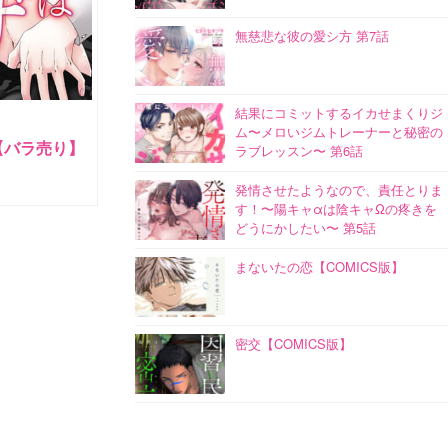
無慈悲な彼の愛シ方 第7話
結果にコミットするイカせまくりジ
ム〜メロいジムトレーナーと秘密の
【バラ売り】
ラブレッスン〜 第6話
発情させたようなので、責任とりま
す！〜陽キャαは陰キャΩの疼きを
どうにかしたい〜 第5話
まないたの恋【COMICS版】
密交【COMICS版】