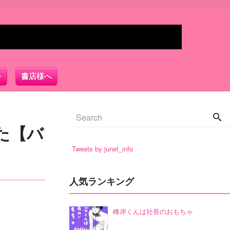
書店様へ
た【バ
Tweets by junet_info
人気ランキング
峰岸くんは社長のおもちゃ