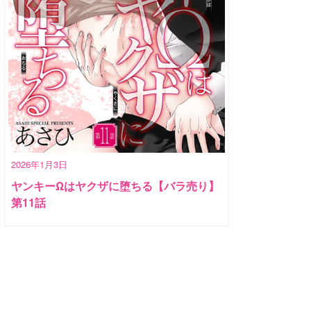
2026年1月3日
ヤンキーΩはヤクザに堕ちる【バラ売り】
第11話