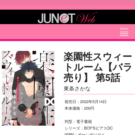
Togg
navig
楽園性スウィー
トルーム【バラ
売り】 第5話
東条さかな
発売日：2022年5月14日
本体価格：200円
判型：電子書籍
シリーズ：BOY'SピアスDC
ISBN：ボーンデジタル