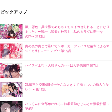
ピックアップ
藤川恋色、異世界でめちゃくちゃイカせられることになり
ました。〜戦士も賢者も神官も…私のカラダに夢中な
の!?〜 第12話
奥の奥の奥まで暴いて〜ポーカーフェイスな後輩によるマ
ジイキHトレーニング〜 第15話
ハイスペ上司・天崎さんの×××はガチ悪魔!? 第7話
XL魔王と交際0日婚〜そんな大きくて禍々しいの挿入らな
い！〜 第17話
ハルくんに全部奪われる～執着系幼なじみとの溺愛性活～
第8話