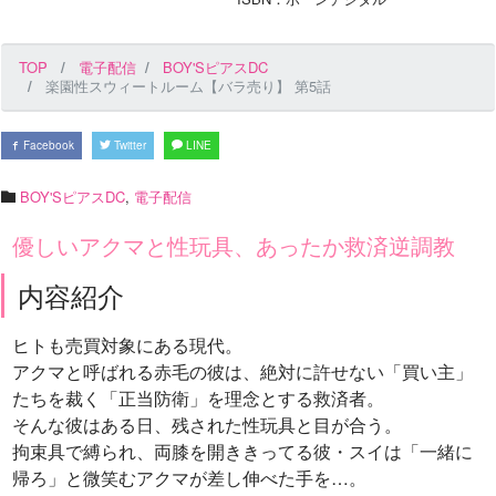
TOP
電子配信
BOY'SピアスDC
楽園性スウィートルーム【バラ売り】 第5話
Facebook
Twitter
LINE
BOY'SピアスDC
,
電子配信
優しいアクマと性玩具、あったか救済逆調教
内容紹介
ヒトも売買対象にある現代。
アクマと呼ばれる赤毛の彼は、絶対に許せない「買い主」
たちを裁く「正当防衛」を理念とする救済者。
そんな彼はある日、残された性玩具と目が合う。
拘束具で縛られ、両膝を開ききってる彼・スイは「一緒に
帰ろ」と微笑むアクマが差し伸べた手を…。