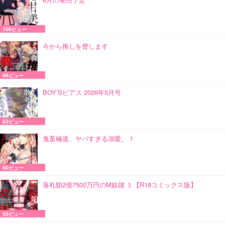
100ビュー
今から推しを脅します
66ビュー
BOY’Sピアス 2026年5月号
63ビュー
鬼畜極道、ヤバすぎる溺愛。 1
60ビュー
落札額2億7500万円のM奴隷 １【R18コミックス版】
55ビュー