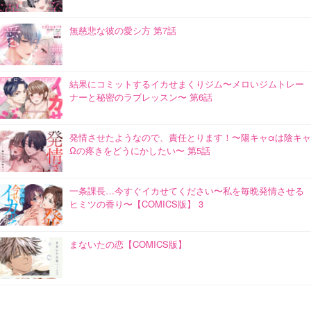
無慈悲な彼の愛シ方 第7話
結果にコミットするイカせまくりジム〜メロいジムトレー
ナーと秘密のラブレッスン〜 第6話
発情させたようなので、責任とります！〜陽キャαは陰キャ
Ωの疼きをどうにかしたい〜 第5話
一条課長…今すぐイカせてください〜私を毎晩発情させる
ヒミツの香り〜【COMICS版】 3
まないたの恋【COMICS版】