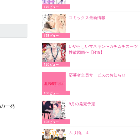
179ビュー
コミックス最新情報
175ビュー
いやらしいマネキン〜ガチムチスーツ
性欲図鑑〜【R18】
120ビュー
応募者全員サービスのお知らせ
106ビュー
8月の発売予定
ンの一発
103ビュー
ムリ婚。 4