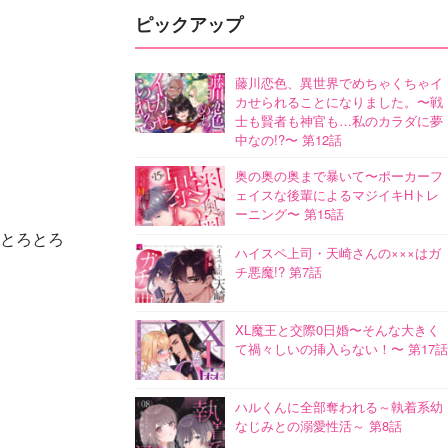
ピックアップ
藤川恋色、異世界でめちゃくちゃイ
カせられることになりました。〜戦
士も賢者も神官も…私のカラダに夢
中なの!?〜 第12話
奥の奥の奥まで暴いて〜ポーカーフ
ェイスな後輩によるマジイキHトレ
ーニング〜 第15話
もとろとろ
ハイスペ上司・天崎さんの×××はガ
チ悪魔!? 第7話
XL魔王と交際0日婚〜そんな大きく
て禍々しいの挿入らない！〜 第17話
ハルくんに全部奪われる～執着系幼
なじみとの溺愛性活～ 第8話