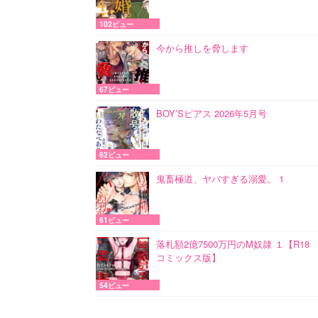
102ビュー
今から推しを脅します
67ビュー
BOY’Sピアス 2026年5月号
62ビュー
鬼畜極道、ヤバすぎる溺愛。 1
61ビュー
落札額2億7500万円のM奴隷 １【R18
コミックス版】
54ビュー