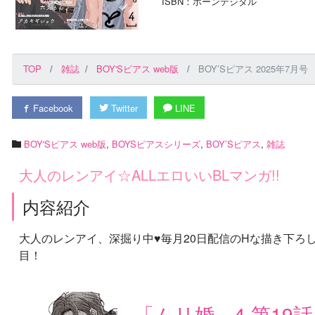
ISBN：ボーンデジタル
TOP
雑誌
BOY'Sピアス web版
BOY’Sピアス 2025年7月号
Facebook
Twitter
LINE
BOY'Sピアス web版
,
BOYSピアスシリーズ
,
BOY’Sピアス
,
雑誌
大人のレンアイ☆ALLエロいいBLマンガ!!
内容紹介
大人のレンアイ、深掘り中♥毎月20日配信のHな描き下ろ
目！
「ムリ婚。4 第19