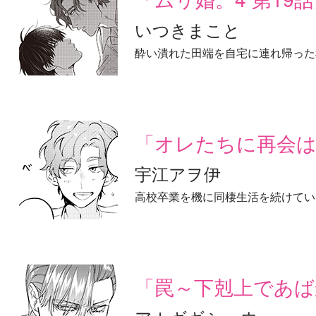
いつきまこと
酔い潰れた田端を自宅に連れ帰った
「オレたちに再会は
宇江アヲ伊
高校卒業を機に同棲生活を続けてい
「罠～下剋上であばか