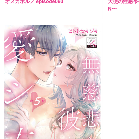
オメガポルノ episode080
天使の性感帯〜C
N〜