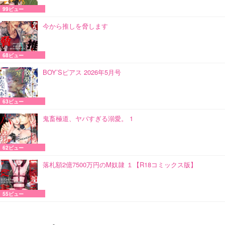
99ビュー
今から推しを脅します
68ビュー
BOY’Sピアス 2026年5月号
63ビュー
鬼畜極道、ヤバすぎる溺愛。 1
62ビュー
落札額2億7500万円のM奴隷 １【R18コミックス版】
55ビュー