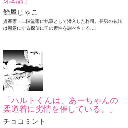
飴屋じゃこ
資産家・二階堂家に執事として潜入した柊司。長男の衣緒
は懇意にする探偵に司の素性を調べさせる…。
「ハルトくんは、あーちゃんの
柔道着に劣情を催している。」
チョコミント