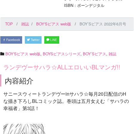
ISBN：ボーンデジタル
TOP
雑誌
BOY'Sピアス web版
BOY’Sピアス 2022年6月号
Facebook
Twitter
LINE
BOY'Sピアス web版
,
BOYSピアスシリーズ
,
BOY’Sピアス
,
雑誌
ランデヴーサハラ☆ALLエロいいBLマンガ!!
内容紹介
サニースウィートランデヴーinサハラ☆毎月20日配信のH
な描き下ろしBLコミック誌。巻頭は五月女えむ「サハラの
幸福者」第3話！