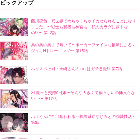
ピックアップ
藤川恋色、異世界でめちゃくちゃイカせられることになり
ました。〜戦士も賢者も神官も…私のカラダに夢中な
の!?〜 第12話
奥の奥の奥まで暴いて〜ポーカーフェイスな後輩によるマ
ジイキHトレーニング〜 第15話
ハイスペ上司・天崎さんの×××はガチ悪魔!? 第7話
XL魔王と交際0日婚〜そんな大きくて禍々しいの挿入らな
い！〜 第17話
ハルくんに全部奪われる～執着系幼なじみとの溺愛性活～
第8話