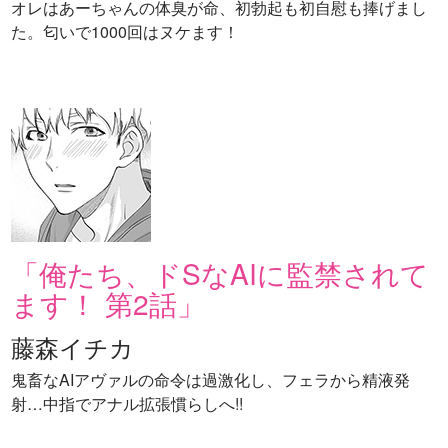
オレはあーちゃんの体臭が命、初勃起も初自慰も捧げまし
た。匂いで1000回はヌケます！
「俺たち、ドSなAIに監禁されて
ます！ 第2話」
藤森イチカ
鬼畜なAIアヴァルの命令は過激化し、フェラから精液発
射…中指でアナル拡張慣らしへ!!