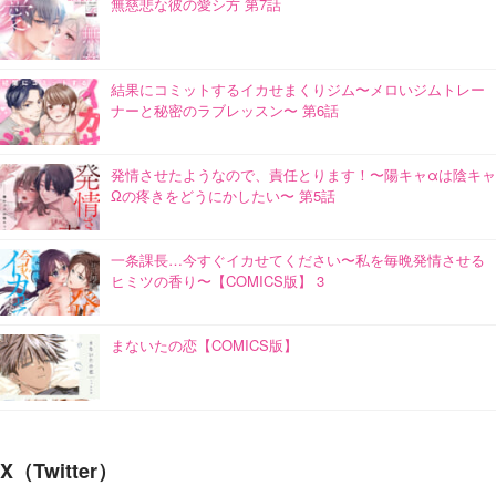
無慈悲な彼の愛シ方 第7話
結果にコミットするイカせまくりジム〜メロいジムトレー
ナーと秘密のラブレッスン〜 第6話
発情させたようなので、責任とります！〜陽キャαは陰キャ
Ωの疼きをどうにかしたい〜 第5話
一条課長…今すぐイカせてください〜私を毎晩発情させる
ヒミツの香り〜【COMICS版】 3
まないたの恋【COMICS版】
X（Twitter）