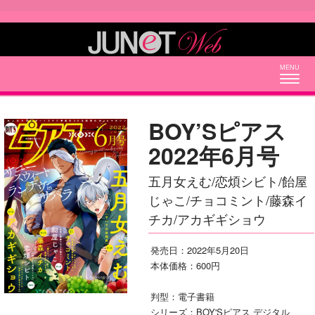
Togg
navig
BOY’Sピアス
2022年6月号
五月女えむ/恋煩シビト/飴屋
じゃこ/チョコミント/藤森イ
チカ/アカギギショウ
発売日：2022年5月20日
本体価格：600円
判型：電子書籍
シリーズ：BOY'Sピアス デジタル