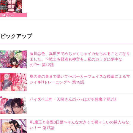
54ビュー
ピックアップ
藤川恋色、異世界でめちゃくちゃイカせられることになり
ました。〜戦士も賢者も神官も…私のカラダに夢中な
の!?〜 第12話
奥の奥の奥まで暴いて〜ポーカーフェイスな後輩によるマ
ジイキHトレーニング〜 第15話
ハイスペ上司・天崎さんの×××はガチ悪魔!? 第7話
XL魔王と交際0日婚〜そんな大きくて禍々しいの挿入らな
い！〜 第17話