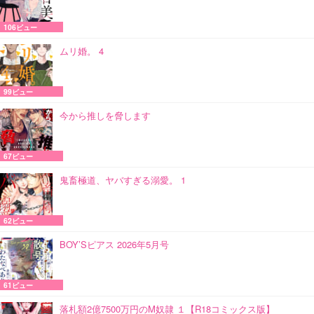
106ビュー
ムリ婚。 4
99ビュー
今から推しを脅します
67ビュー
鬼畜極道、ヤバすぎる溺愛。 1
62ビュー
BOY’Sピアス 2026年5月号
61ビュー
落札額2億7500万円のM奴隷 １【R18コミックス版】