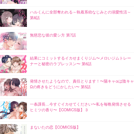
ハルくんに全部奪われる～執着系幼なじみとの溺愛性活～
第8話
無慈悲な彼の愛シ方 第7話
結果にコミットするイカせまくりジム〜メロいジムトレー
ナーと秘密のラブレッスン〜 第6話
発情させたようなので、責任とります！〜陽キャαは陰キャ
Ωの疼きをどうにかしたい〜 第5話
一条課長…今すぐイカせてください〜私を毎晩発情させる
ヒミツの香り〜【COMICS版】 3
まないたの恋【COMICS版】