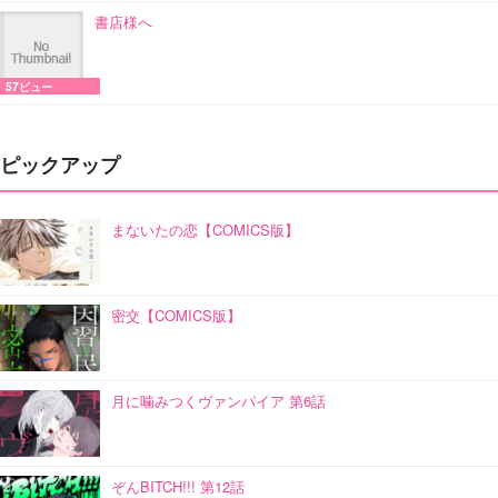
書店様へ
57ビュー
ピックアップ
まないたの恋【COMICS版】
密交【COMICS版】
月に噛みつくヴァンパイア 第6話
ぞんBITCH!!! 第12話