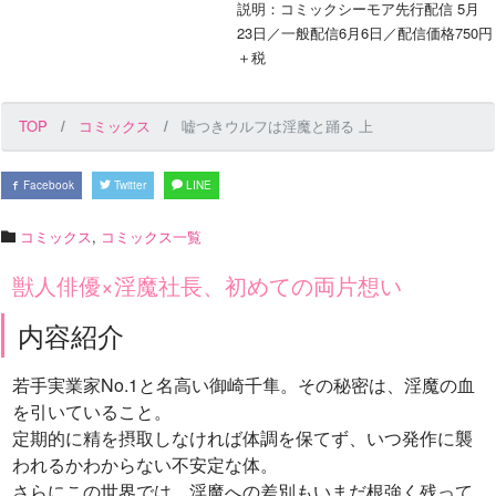
説明：コミックシーモア先行配信 5月
23日／一般配信6月6日／配信価格750円
＋税
TOP
コミックス
嘘つきウルフは淫魔と踊る 上
Facebook
Twitter
LINE
コミックス
,
コミックス一覧
獣人俳優×淫魔社長、初めての両片想い
内容紹介
若手実業家No.1と名高い御崎千隼。その秘密は、淫魔の血
を引いていること。
定期的に精を摂取しなければ体調を保てず、いつ発作に襲
われるかわからない不安定な体。
さらにこの世界では、淫魔への差別もいまだ根強く残って