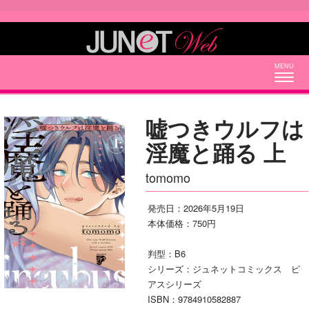
Togg
navig
嘘つきウルフは
淫魔と踊る 上
tomomo
発売日：2026年5月19日
本体価格：750円
判型：B6
シリーズ：ジュネットコミックス ピ
アスシリーズ
ISBN：9784910582887