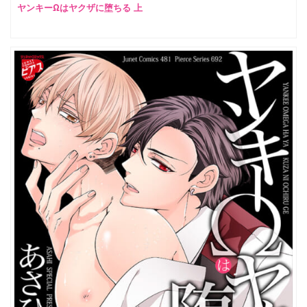
ヤンキーΩはヤクザに堕ちる 上