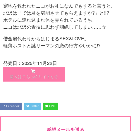
窮地を救われたニコがお礼になんでもすると言うと、
北沢は「では君を堪能させてもらえますか?」と!!?
ホテルに連れ込まれ体を弄られているうち、
ニコは北沢の舌技に思わず悶絶してしまい……☆
借金肩代わりからはじまるSEX&LOVE。
軽薄ホストと謎リーマンの恋の行方やいかに!?
発売日：2025年11月22日
購入はこちらのサイトから
Facebook
Twitter
LINE
感想メールを送る