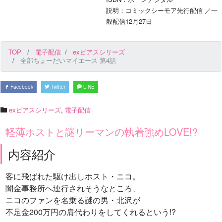
説明：コミックシーモア先行配信 ／一
般配信12月27日
TOP
電子配信
exピアスシリーズ
全部ちょーだいマイエース 第4話
Facebook
Twitter
LINE
exピアスシリーズ
,
電子配信
軽薄ホストと謎リーマンの執着強めLOVE!?
内容紹介
客に飛ばれた駆け出しホスト・ニコ。
闇金事務所へ連行されそうなところ、
ニコのファンを名乗る謎の男・北沢が
不足金200万円の肩代わりをしてくれるという!?