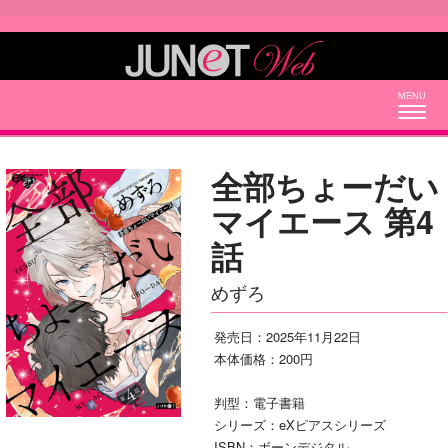
Togg
navig
全部ちょーだい
マイエース 第4
話
めずろ
発売日：2025年11月22日
本体価格：200円
判型：電子書籍
シリーズ：eXピアスシリーズ
ISBN：ボーンデジタル