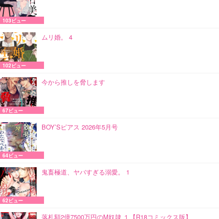
103ビュー
ムリ婚。 4
102ビュー
今から推しを脅します
67ビュー
BOY’Sピアス 2026年5月号
64ビュー
鬼畜極道、ヤバすぎる溺愛。 1
62ビュー
落札額2億7500万円のM奴隷 １【R18コミックス版】