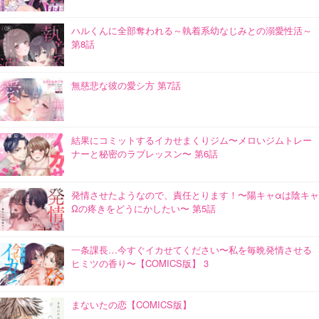
ハルくんに全部奪われる～執着系幼なじみとの溺愛性活～
第8話
無慈悲な彼の愛シ方 第7話
結果にコミットするイカせまくりジム〜メロいジムトレー
ナーと秘密のラブレッスン〜 第6話
発情させたようなので、責任とります！〜陽キャαは陰キャ
Ωの疼きをどうにかしたい〜 第5話
一条課長…今すぐイカせてください〜私を毎晩発情させる
ヒミツの香り〜【COMICS版】 3
まないたの恋【COMICS版】