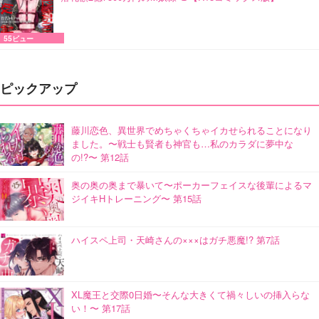
55ビュー
ピックアップ
藤川恋色、異世界でめちゃくちゃイカせられることになり
ました。〜戦士も賢者も神官も…私のカラダに夢中な
の!?〜 第12話
奥の奥の奥まで暴いて〜ポーカーフェイスな後輩によるマ
ジイキHトレーニング〜 第15話
ハイスペ上司・天崎さんの×××はガチ悪魔!? 第7話
XL魔王と交際0日婚〜そんな大きくて禍々しいの挿入らな
い！〜 第17話