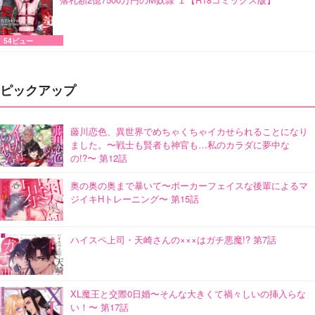
54ビュー
ピックアップ
藤川恋色、異世界でめちゃくちゃイカせられることになり
ました。〜戦士も賢者も神官も…私のカラダに夢中な
の!?〜 第12話
奥の奥の奥まで暴いて〜ポーカーフェイスな後輩によるマ
ジイキHトレーニング〜 第15話
ハイスペ上司・天崎さんの×××はガチ悪魔!? 第7話
XL魔王と交際0日婚〜そんな大きくて禍々しいの挿入らな
い！〜 第17話