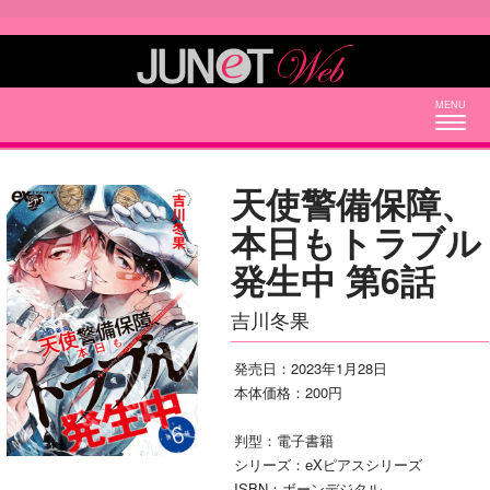
Togg
navig
天使警備保障、
本日もトラブル
発生中 第6話
吉川冬果
発売日：2023年1月28日
本体価格：200円
判型：電子書籍
シリーズ：eXピアスシリーズ
ISBN：ボーンデジタル