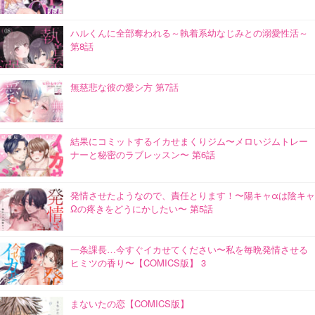
ハルくんに全部奪われる～執着系幼なじみとの溺愛性活～
第8話
無慈悲な彼の愛シ方 第7話
結果にコミットするイカせまくりジム〜メロいジムトレー
ナーと秘密のラブレッスン〜 第6話
発情させたようなので、責任とります！〜陽キャαは陰キャ
Ωの疼きをどうにかしたい〜 第5話
一条課長…今すぐイカせてください〜私を毎晩発情させる
ヒミツの香り〜【COMICS版】 3
まないたの恋【COMICS版】