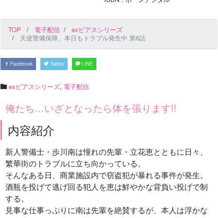
TOP
電子配信
exピアスシリーズ
天使警備保障、本日もトラブル発生中 第6話
Facebook
Twitter
LINE
exピアスシリーズ
,
電子配信
俺たち…いざとなったら体を張ります!!
内容紹介
新人警備士・歩川南は憧れの先輩・立花恵とともに日々、
繁華街のトラブルに立ち向かっている。
そんなある日、商業施設内で窃盗犯が暴れる事件が発生。
酒瓶を投げて逃げ回る犯人を恵は鮮やかな背負い投げで制
する。
見事な仕事っぷりに南は先輩を絶賛するが、本人は浮かな