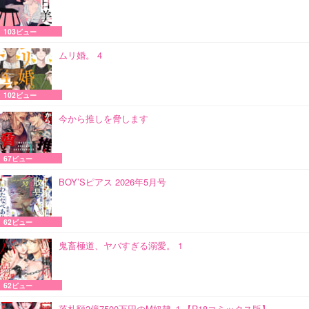
103ビュー
ムリ婚。 4
102ビュー
今から推しを脅します
67ビュー
BOY’Sピアス 2026年5月号
62ビュー
鬼畜極道、ヤバすぎる溺愛。 1
62ビュー
落札額2億7500万円のM奴隷 １【R18コミックス版】