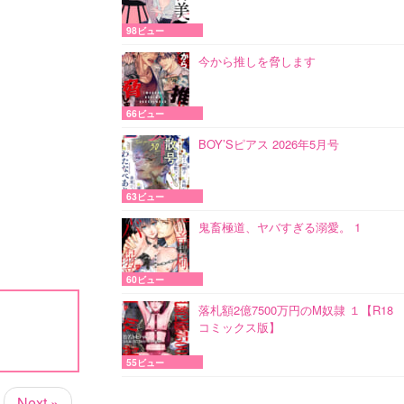
98ビュー
今から推しを脅します
66ビュー
BOY’Sピアス 2026年5月号
63ビュー
鬼畜極道、ヤバすぎる溺愛。 1
60ビュー
落札額2億7500万円のM奴隷 １【R18
コミックス版】
55ビュー
Next »