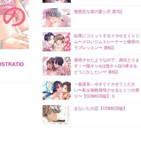
無慈悲な彼の愛シ方 第7話
結果にコミットするイカせまくりジ
ム〜メロいジムトレーナーと秘密の
ラブレッスン〜 第6話
発情させたようなので、責任とりま
STRATIO
す！〜陽キャαは陰キャΩの疼きを
どうにかしたい〜 第5話
一条課長…今すぐイカせてくださ
い〜私を毎晩発情させるヒミツの香
り〜【COMICS版】 3
まないたの恋【COMICS版】