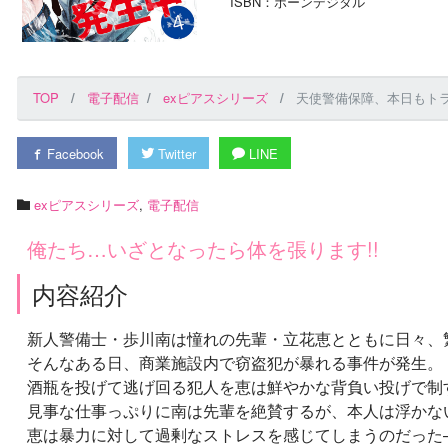
ISBN：ボーンデジタル
TOP
電子配信
exピアスシリーズ
天使警備保障、本日もトラ
Facebook
Twitter
LINE
exピアスシリーズ
,
電子配信
俺たち…いざとなったら体を張ります!!
内容紹介
新人警備士・歩川南は憧れの先輩・立花恵とともに日々、
そんなある日、商業施設内で窃盗犯が暴れる事件が発生。
酒瓶を投げて逃げ回る犯人を恵は鮮やかな背負い投げで制
見事な仕事っぷりに南は先輩を絶賛するが、本人は浮かな
恵は暴力に対して過剰なストレスを感じてしまうのだった