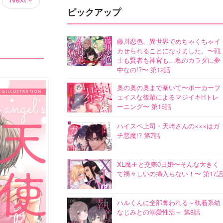
ピックアップ
藤川恋色、異世界でめちゃくちゃイ
カせられることになりました。〜戦
士も賢者も神官も…私のカラダに夢
中なの!?〜 第12話
奥の奥の奥まで暴いて〜ポーカーフ
ェイスな後輩によるマジイキHトレ
ーニング〜 第15話
ハイスペ上司・天崎さんの×××はガ
チ悪魔!? 第7話
XL魔王と交際0日婚〜そんな大きく
て禍々しいの挿入らない！〜 第17話
ハルくんに全部奪われる～執着系幼
なじみとの溺愛性活～ 第8話