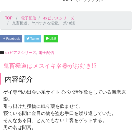
TOP
電子配信
exピアスシリーズ
鬼畜極道、ヤバすぎる溺愛。 第18話
Facebook
Twitter
LINE
exピアスシリーズ
,
電子配信
鬼畜極道はメスイキ名器がお好き!?
内容紹介
ゲイ専門の出会い系サイトでパパ活詐欺をしている海老原
影。
引っ掛けた獲物に眠り薬を飲ませて、
寝ている間に金目の物を盗む手口を繰り返していた。
そんなある日、とんでもない上客をゲットする。
男の名は間宮。