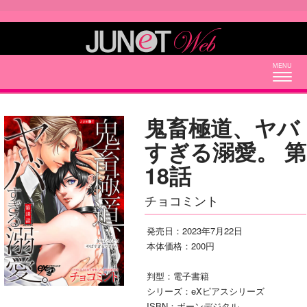
Togg
navig
鬼畜極道、ヤバ
すぎる溺愛。 第
18話
チョコミント
発売日：2023年7月22日
本体価格：200円
判型：電子書籍
シリーズ：eXピアスシリーズ
ISBN：ボーンデジタル