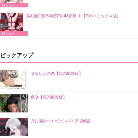
61ビュー
落札額2億7500万円のM奴隷 １【R18コミックス版】
50ビュー
ピックアップ
まないたの恋【COMICS版】
密交【COMICS版】
月に噛みつくヴァンパイア 第6話