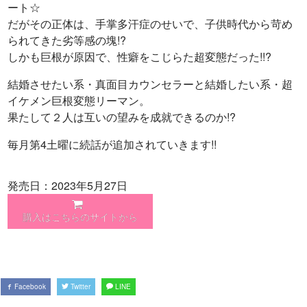
ート☆
だがその正体は、手掌多汗症のせいで、子供時代から苛め
られてきた劣等感の塊!?
しかも巨根が原因で、性癖をこじらた超変態だった!!?
結婚させたい系・真面目カウンセラーと結婚したい系・超
イケメン巨根変態リーマン。
果たして２人は互いの望みを成就できるのか!?
毎月第4土曜に続話が追加されていきます!!
発売日：2023年5月27日
購入はこちらのサイトから
Facebook
Twitter
LINE