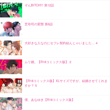
ぞんBITCH!!! 第12話
芝玲司の変態 第6話
大好きな人なのにセフレ契約結んじゃいました… 4
ムリ婚。【R18コミックス版】 2
【R18コミックス版】XLサイズですが、結婚させてくれま
すか？ 5
僕、あなゆき【R18コミックス版】