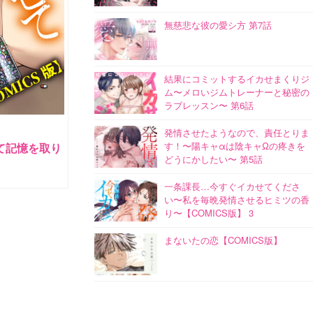
無慈悲な彼の愛シ方 第7話
結果にコミットするイカせまくりジ
ム〜メロいジムトレーナーと秘密の
ラブレッスン〜 第6話
発情させたようなので、責任とりま
す！〜陽キャαは陰キャΩの疼きを
て記憶を取り
どうにかしたい〜 第5話
一条課長…今すぐイカせてくださ
い〜私を毎晩発情させるヒミツの香
り〜【COMICS版】 3
まないたの恋【COMICS版】