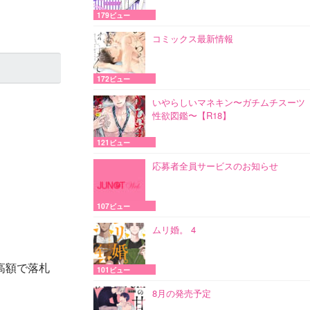
179ビュー
コミックス最新情報
172ビュー
いやらしいマネキン〜ガチムチスーツ
性欲図鑑〜【R18】
121ビュー
応募者全員サービスのお知らせ
107ビュー
ムリ婚。 4
高額で落札
101ビュー
8月の発売予定