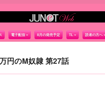
ス
電子配信
8月の発売予定
TL
読者の方へ
0万円のM奴隷 第27話