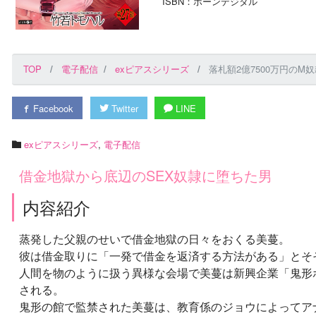
ISBN：ボーンデジタル
TOP
電子配信
exピアスシリーズ
落札額2億7500万円のM奴
Facebook
Twitter
LINE
exピアスシリーズ
,
電子配信
借金地獄から底辺のSEX奴隷に堕ちた男
内容紹介
蒸発した父親のせいで借金地獄の日々をおくる美蔓。
彼は借金取りに「一発で借金を返済する方法がある」とそ
人間を物のように扱う異様な会場で美蔓は新興企業「鬼形ホ
される。
鬼形の館で監禁された美蔓は、教育係のジョウによってア