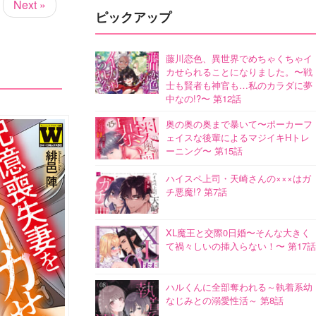
Next »
ピックアップ
藤川恋色、異世界でめちゃくちゃイ
カせられることになりました。〜戦
士も賢者も神官も…私のカラダに夢
中なの!?〜 第12話
奥の奥の奥まで暴いて〜ポーカーフ
ェイスな後輩によるマジイキHトレ
ーニング〜 第15話
ハイスペ上司・天崎さんの×××はガ
チ悪魔!? 第7話
XL魔王と交際0日婚〜そんな大きく
て禍々しいの挿入らない！〜 第17話
ハルくんに全部奪われる～執着系幼
なじみとの溺愛性活～ 第8話