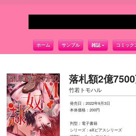
ホーム
サンプル
雑誌
コミック
落札額2億750
竹若トモハル
発売日：2022年9月3日
本体価格：200円
判型：電子書籍
シリーズ：eXピアスシリーズ