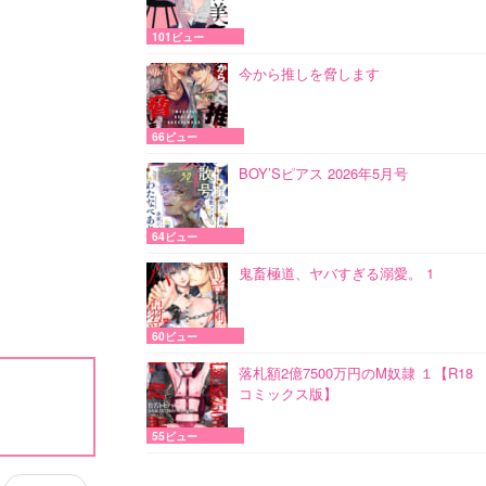
101ビュー
今から推しを脅します
66ビュー
BOY’Sピアス 2026年5月号
64ビュー
鬼畜極道、ヤバすぎる溺愛。 1
60ビュー
落札額2億7500万円のM奴隷 １【R18
コミックス版】
55ビュー