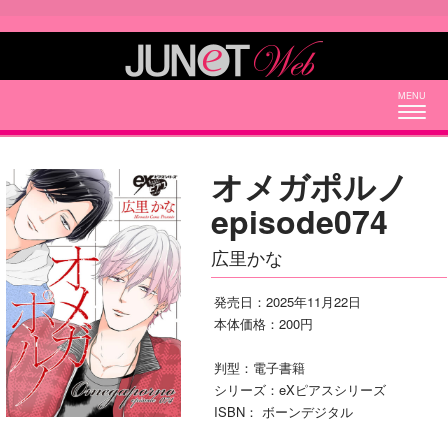
Togg
navig
オメガポルノ
episode074
広里かな
発売日：2025年11月22日
本体価格：200円
判型：電子書籍
シリーズ：eXピアスシリーズ
ISBN： ボーンデジタル