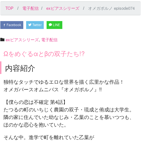
TOP
電子配信
exピアスシリーズ
オメガポルノ episode074
Facebook
Twitter
LINE
exピアスシリーズ
,
電子配信
Ωをめぐるαとβの双子たち!?
内容紹介
独特なタッチでゆるエロな世界を描く広里かな作品！
オメガバースオムニバス『オメガポルノ』!!
【僕らの恋は不確定 第4話】
たつるの町のいちじく農園の双子・琉成と侑成は大学生。
隣の家に住んでいた幼なじみ・乙葉のことを慕いつつも、
ほのかな恋心を抱いていた。
そんな中。進学で町を離れていた乙葉が