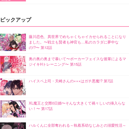
ピックアップ
藤川恋色、異世界でめちゃくちゃイカせられることになり
ました。〜戦士も賢者も神官も…私のカラダに夢中な
の!?〜 第12話
奥の奥の奥まで暴いて〜ポーカーフェイスな後輩によるマ
ジイキHトレーニング〜 第15話
ハイスペ上司・天崎さんの×××はガチ悪魔!? 第7話
XL魔王と交際0日婚〜そんな大きくて禍々しいの挿入らな
い！〜 第17話
ハルくんに全部奪われる～執着系幼なじみとの溺愛性活～