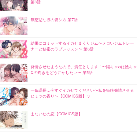
第8話
無慈悲な彼の愛シ方 第7話
結果にコミットするイカせまくりジム〜メロいジムトレー
ナーと秘密のラブレッスン〜 第6話
発情させたようなので、責任とります！〜陽キャαは陰キャ
Ωの疼きをどうにかしたい〜 第5話
一条課長…今すぐイカせてください〜私を毎晩発情させる
ヒミツの香り〜【COMICS版】 3
まないたの恋【COMICS版】