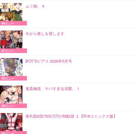
ムリ婚。 4
99ビュー
今から推しを脅します
67ビュー
BOY’Sピアス 2026年5月号
63ビュー
鬼畜極道、ヤバすぎる溺愛。 1
62ビュー
落札額2億7500万円のM奴隷 １【R18コミックス版】
56ビュー