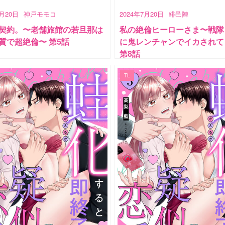
7月20日
神戸モモコ
2024年7月20日
緋邑陣
契約。〜老舗旅館の若旦那は
私の絶倫ヒーローさま〜戦隊
質で超絶倫〜 第5話
に鬼レンチャンでイカされて
第8話
TL