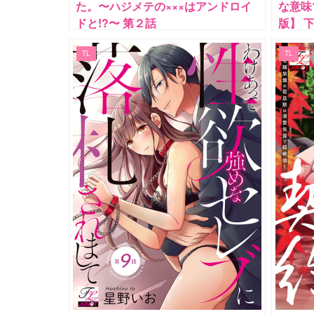
た。〜ハジメテの×××はアンドロイ
な意味
ドと!?〜 第２話
版】 
TL
TL