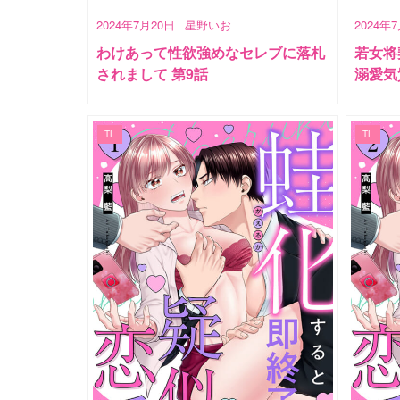
2024年7月20日
星野いお
2024年
わけあって性欲強めなセレブに落札
若女将
されまして 第9話
溺愛気
TL
TL