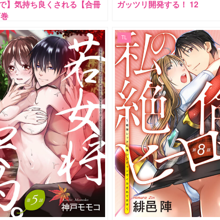
で】気持ち良くされる【合冊
ガッツリ開発する！ 12
下巻
TL