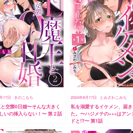
8月17日
きのこもち
2024年8月17日
とみざわこみち
王と交際0日婚〜そんな大きく
私を溺愛するイケメン、届き
しいの挿入らない！〜 第２話
た。〜ハジメテの×××はアン
ドと!?〜 第1話