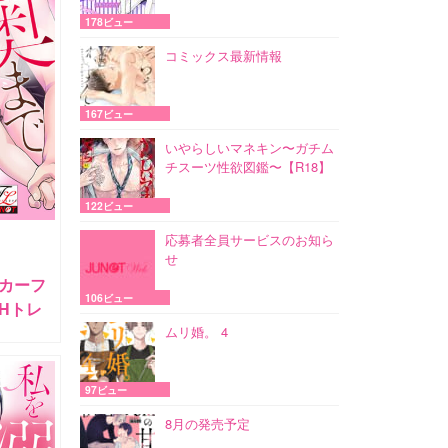
178ビュー
コミックス最新情報
167ビュー
いやらしいマネキン〜ガチム
チスーツ性欲図鑑〜【R18】
122ビュー
応募者全員サービスのお知ら
せ
カーフ
106ビュー
Hトレ
ムリ婚。 4
97ビュー
8月の発売予定