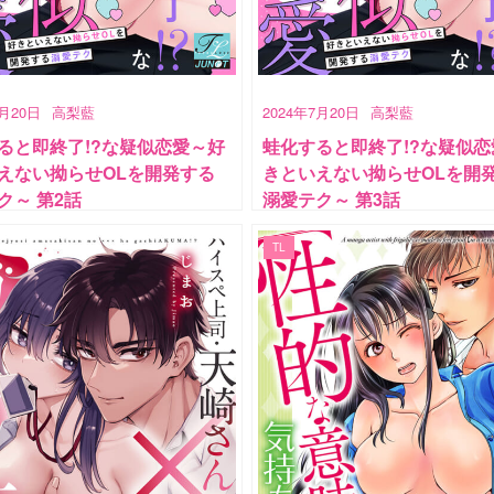
7月20日
高梨藍
2024年7月20日
高梨藍
ると即終了!?な疑似恋愛～好
蛙化すると即終了!?な疑似恋
えない拗らせOLを開発する
きといえない拗らせOLを開
ク～ 第2話
溺愛テク～ 第3話
TL