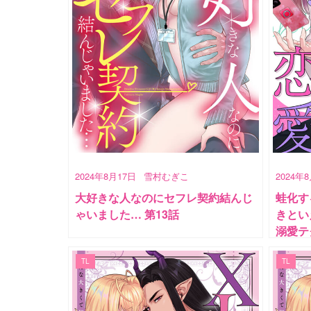
2024年8月17日
雪村むぎこ
2024年
大好きな人なのにセフレ契約結んじ
蛙化す
ゃいました… 第13話
きとい
溺愛テ
TL
TL