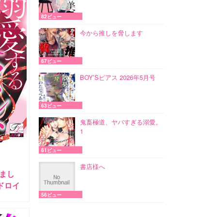
82ビュー
今から推しを脅します
67ビュー
BOY’Sピアス 2026年5月号
63ビュー
鬼畜極道、ヤバすぎる溺愛。
1
61ビュー
書店様へ
まし
ドロイ
56ビュー