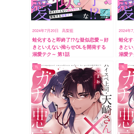
2024年7月20日
高梨藍
2024年
蛙化すると即終了!?な疑似恋愛～好
蛙化す
きといえない拗らせOLを開発する
きとい
溺愛テク～ 第1話
溺愛テ
TL
TL