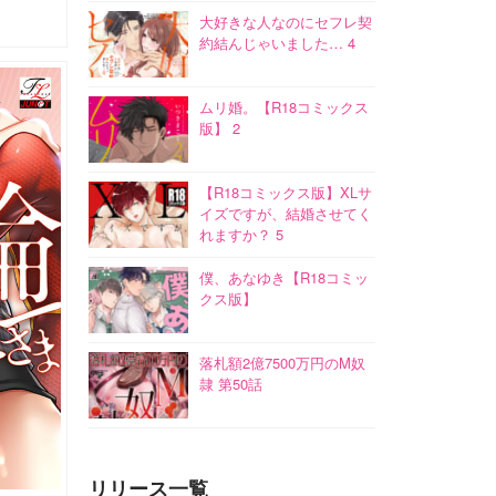
大好きな人なのにセフレ契
約結んじゃいました… 4
ムリ婚。【R18コミックス
版】 2
【R18コミックス版】XLサ
イズですが、結婚させてく
れますか？ 5
僕、あなゆき【R18コミッ
クス版】
落札額2億7500万円のM奴
隷 第50話
リリース一覧