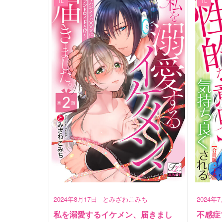
TL
TL
2024年8月17日
とみざわこみち
2024年
私を溺愛するイケメン、届きまし
不感症