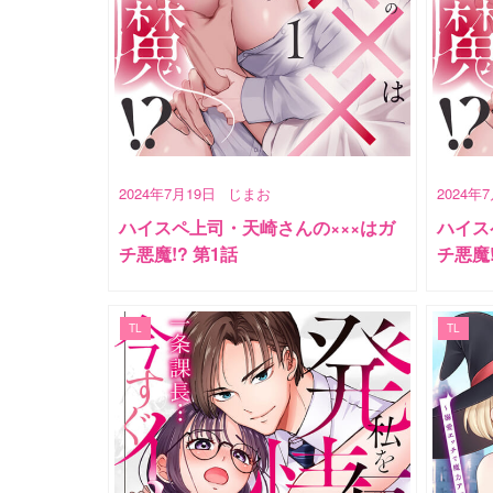
2024年7月19日
じまお
2024年
ハイスペ上司・天崎さんの×××はガ
ハイス
チ悪魔!? 第1話
チ悪魔
TL
TL