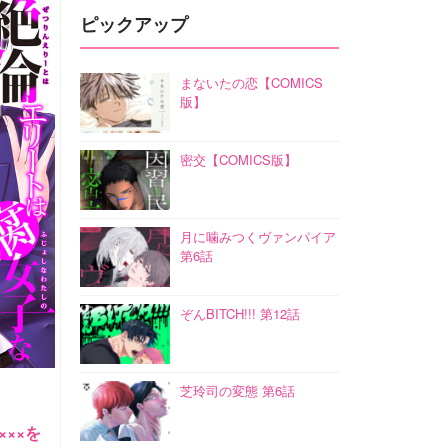
ピックアップ
まないたの恋【COMICS
版】
密交【COMICS版】
月に噛みつくヴァンパイア
第6話
ぞんBITCH!!! 第12話
芝玲司の変態 第6話
××を