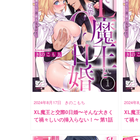
2024年8月17日
きのこもち
2024年
XL魔王と交際0日婚〜そんな大きく
XL魔
て禍々しいの挿入らない！〜 第1話
て禍々