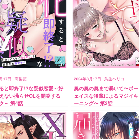
8月17日
高梨藍
2024年8月17日
鳥生ヘリコ
ると即終了!?な疑似恋愛～好
奥の奥の奥まで暴いて〜ポー
えない拗らせOLを開発する
ェイスな後輩によるマジイキ
ク～ 第4話
ーニング〜 第3話
TL