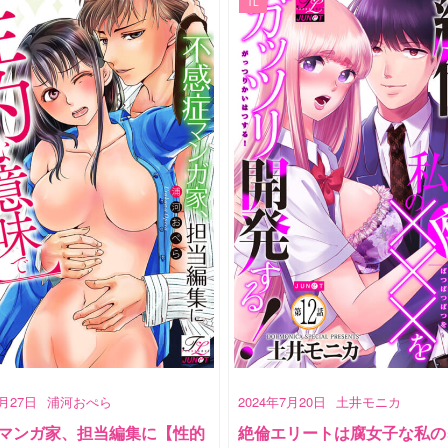
TL
7月27日
浦河おぺら
2024年7月20日
土井モニカ
マンガ家、担当編集に【性的
絶倫エリートは腐女子な私の×