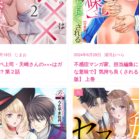
7月19日
じまお
2024年6月29日
浦河おぺら
ペ上司・天崎さんの×××はガ
不感症マンガ家、担当編集に
!? 第２話
な意味で】気持ち良くされる
版】 上巻
TL