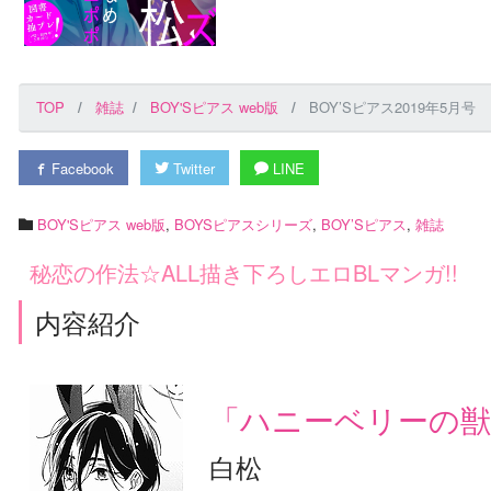
TOP
雑誌
BOY'Sピアス web版
BOY’Sピアス2019年5月号
Facebook
Twitter
LINE
BOY'Sピアス web版
,
BOYSピアスシリーズ
,
BOY’Sピアス
,
雑誌
秘恋の作法☆ALL描き下ろしエロBLマンガ!!
内容紹介
「ハニーベリーの獣
白松