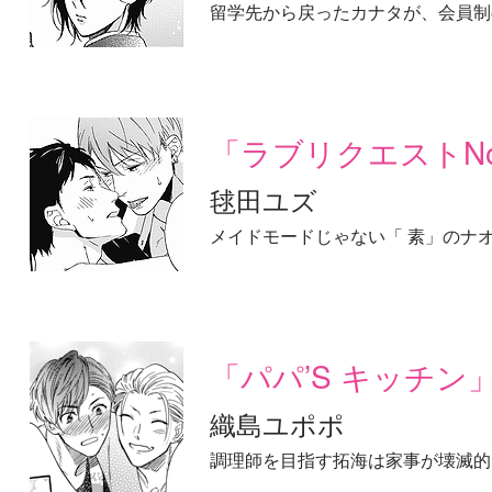
留学先から戻ったカナタが、会員制
「ラブリクエストNo
毬田ユズ
メイドモードじゃない「 素」のナ
「パパ’S キッチン
織島ユポポ
調理師を目指す拓海は家事が壊滅的