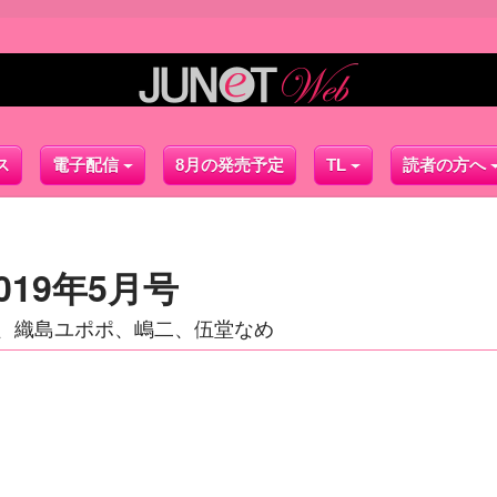
ス
電子配信
8月の発売予定
TL
読者の方へ
019年5月号
、織島ユポポ、嶋二、伍堂なめ