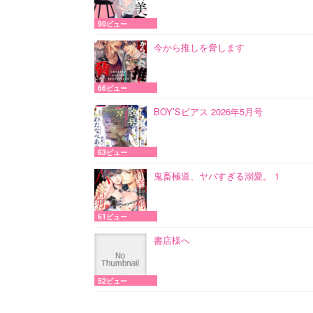
90ビュー
今から推しを脅します
66ビュー
BOY’Sピアス 2026年5月号
63ビュー
鬼畜極道、ヤバすぎる溺愛。 1
61ビュー
書店様へ
52ビュー