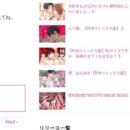
大好きな人なのにセフレ契約結んじ
ゃいました… 4
見てね。
ムリ婚。【R18コミックス版】 2
【R18コミックス版】XLサイズです
が、結婚させてくれますか？ 5
僕、あなゆき【R18コミックス版】
落札額2億7500万円のM奴隷 第50話
Next »
リリース一覧