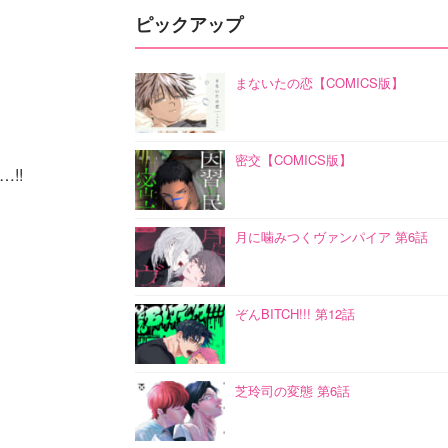
ピックアップ
まないたの恋【COMICS版】
密交【COMICS版】
!!
月に噛みつくヴァンパイア 第6話
ぞんBITCH!!! 第12話
芝玲司の変態 第6話