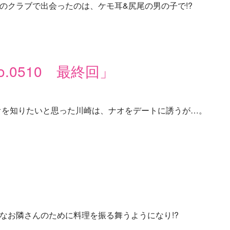
のクラブで出会ったのは、ケモ耳&尻尾の男の子で!?
.0510 最終回」
オを知りたいと思った川崎は、ナオをデートに誘うが…。
」
なお隣さんのために料理を振る舞うようになり!?