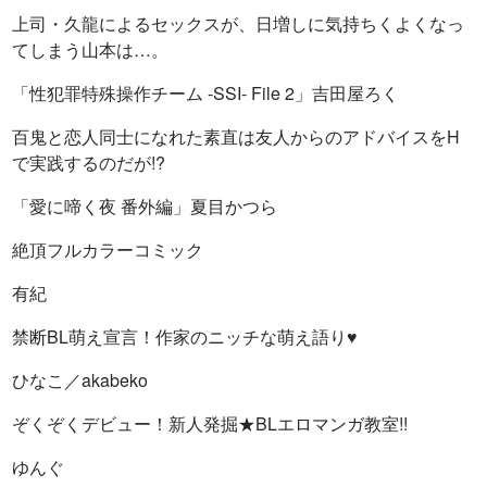
上司・久龍によるセックスが、日増しに気持ちくよくなっ
てしまう山本は…。
「性犯罪特殊操作チーム -SSI- File 2」吉田屋ろく
百鬼と恋人同士になれた素直は友人からのアドバイスをH
で実践するのだが!?
「愛に啼く夜 番外編」夏目かつら
絶頂フルカラーコミック
有紀
禁断BL萌え宣言！作家のニッチな萌え語り♥
ひなこ／akabeko
ぞくぞくデビュー！新人発掘★BLエロマンガ教室!!
ゆんぐ