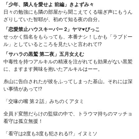
「少年、隣人を愛せよ 前編」きよずみ々
日々の勉強にも隣の部屋から聞こえてくる喘ぎ声にもうん
ざりしていた智耶が、初めて知る夜の自分。
「恋愛禁止ハウスキーパー 2」ヤマ♥びっこ
せっかく指名をもらっても、本番ナシ！しかも「ラブドー
ル」としているところを見たいと言われて!?
「サハラの黒鷲 第二夜」五月女えむ
中毒性を持つアルキルの精液を注がれても効果がない黒鷲
に、ますます興味を抱いたアルキルはーー。
糸山に告白されたが彼をふってしまった基山。それには深
い事情があって!?
「交喙の嘴 第２話」みちのくアタミ
全員ド変態だらけの監獄の中で、トラウマ持ちのマッチョ
看守は孤立無援！
「看守は2度も3度も犯される!?」イヌミソ