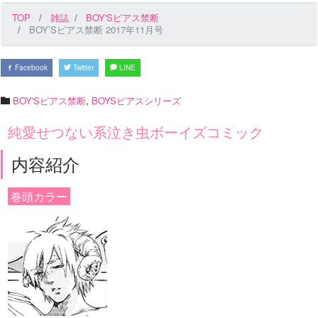
TOP
雑誌
BOY'Sピアス禁断
BOY’Sピアス禁断 2017年11月号
Facebook
Twitter
LINE
BOY'Sピアス禁断
,
BOYSピアスシリーズ
純愛せつない系泣き虫ボーイズコミック
内容紹介
巻頭カラー