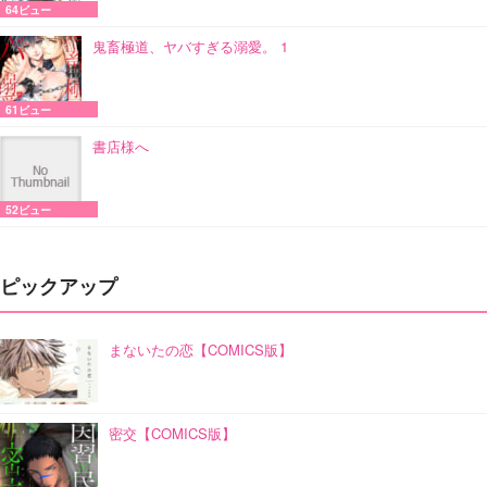
64ビュー
鬼畜極道、ヤバすぎる溺愛。 1
61ビュー
書店様へ
52ビュー
ピックアップ
まないたの恋【COMICS版】
密交【COMICS版】