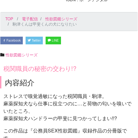
TOP
電子配信
性欲図鑑シリーズ
駒津くんは甲斐くんの犬になりたい
Facebook
Twitter
LINE
性欲図鑑シリーズ
税関職員の秘密の交わり!?
内容紹介
ストレスで嗅覚過敏になった税関職員・駒津。
麻薬探知犬なら仕事に役立つのに…と荷物の匂いを嗅いで
いたところ、
麻薬探知犬ハンドラーの甲斐に見つかってしまい!!?
この作品は『公務員SEX性欲図鑑』収録作品の分冊版で
す。