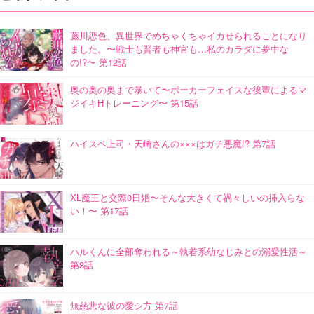
藤川恋色、異世界でめちゃくちゃイカせられることになり
ました。〜戦士も賢者も神官も…私のカラダに夢中な
の!?〜 第12話
奥の奥の奥まで暴いて〜ポーカーフェイスな後輩によるマ
ジイキHトレーニング〜 第15話
ハイスペ上司・天崎さんの×××はガチ悪魔!? 第7話
XL魔王と交際0日婚〜そんな大きくて禍々しいの挿入らな
い！〜 第17話
ハルくんに全部奪われる～執着系幼なじみとの溺愛性活～
第8話
無慈悲な彼の愛シ方 第7話