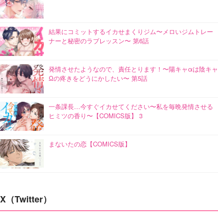
結果にコミットするイカせまくりジム〜メロいジムトレー
ナーと秘密のラブレッスン〜 第6話
発情させたようなので、責任とります！〜陽キャαは陰キャ
Ωの疼きをどうにかしたい〜 第5話
一条課長…今すぐイカせてください〜私を毎晩発情させる
ヒミツの香り〜【COMICS版】 3
まないたの恋【COMICS版】
X（Twitter）