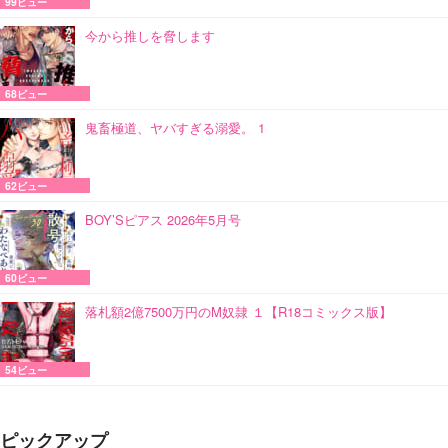
99ビュー
今から推しを脅します
68ビュー
鬼畜極道、ヤバすぎる溺愛。 1
62ビュー
BOY’Sピアス 2026年5月号
60ビュー
落札額2億7500万円のM奴隷 １【R18コミックス版】
54ビュー
ピックアップ