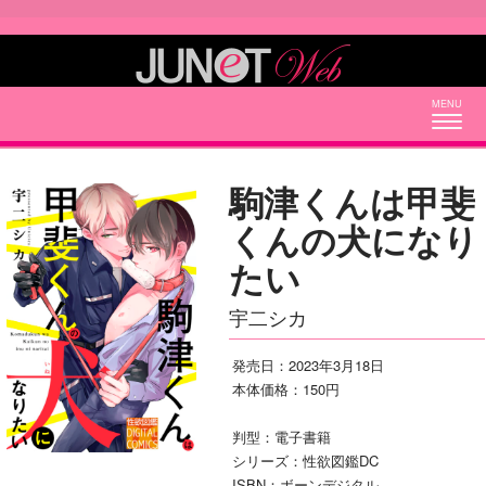
Togg
navig
駒津くんは甲斐
くんの犬になり
たい
宇二シカ
発売日：2023年3月18日
本体価格：150円
判型：電子書籍
シリーズ：性欲図鑑DC
ISBN：ボーンデジタル