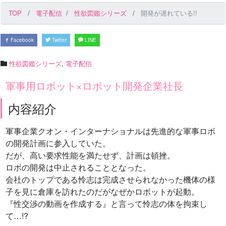
TOP
電子配信
性欲図鑑シリーズ
開発が遅れている!!
Facebook
Twitter
LINE
性欲図鑑シリーズ
,
電子配信
軍事用ロボット×ロボット開発企業社長
内容紹介
軍事企業クオン・インターナショナルは先進的な軍事ロボ
の開発計画に参入していた。
だが、高い要求性能を満たせず、計画は頓挫。
ロボの開発は中止されることとなった。
会社のトップである怜志は完成させられなかった機体の様
子を見に倉庫を訪れたのだがなぜかロボットが起動。
『性交渉の動画を作成する』と言って怜志の体を拘束し
て…!?