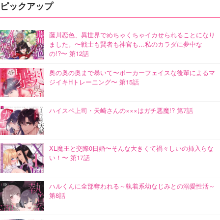
ピックアップ
藤川恋色、異世界でめちゃくちゃイカせられることになり
ました。〜戦士も賢者も神官も…私のカラダに夢中な
の!?〜 第12話
奥の奥の奥まで暴いて〜ポーカーフェイスな後輩によるマ
ジイキHトレーニング〜 第15話
ハイスペ上司・天崎さんの×××はガチ悪魔!? 第7話
XL魔王と交際0日婚〜そんな大きくて禍々しいの挿入らな
い！〜 第17話
ハルくんに全部奪われる～執着系幼なじみとの溺愛性活～
第8話