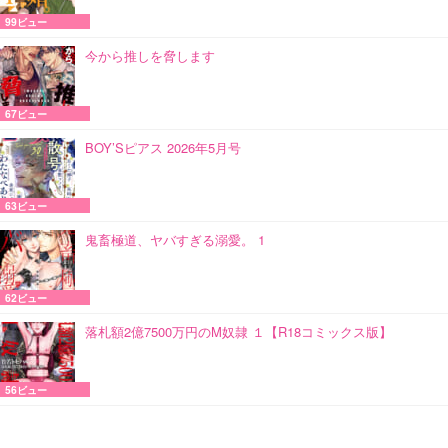
99ビュー
今から推しを脅します
67ビュー
BOY’Sピアス 2026年5月号
63ビュー
鬼畜極道、ヤバすぎる溺愛。 1
62ビュー
落札額2億7500万円のM奴隷 １【R18コミックス版】
56ビュー