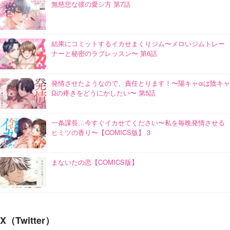
無慈悲な彼の愛シ方 第7話
結果にコミットするイカせまくりジム〜メロいジムトレー
ナーと秘密のラブレッスン〜 第6話
発情させたようなので、責任とります！〜陽キャαは陰キャ
Ωの疼きをどうにかしたい〜 第5話
一条課長…今すぐイカせてください〜私を毎晩発情させる
ヒミツの香り〜【COMICS版】 3
まないたの恋【COMICS版】
X（Twitter）