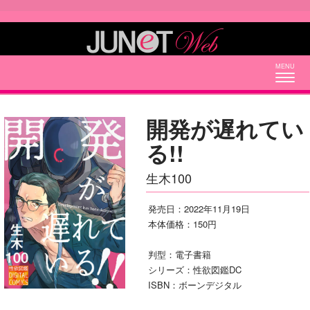
Togg
navig
開発が遅れてい
る!!
生木100
発売日：2022年11月19日
本体価格：150円
判型：電子書籍
シリーズ：性欲図鑑DC
ISBN：ボーンデジタル