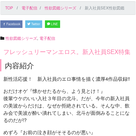
TOP
電子配信
性欲図鑑シリーズ
新入社員SEX性欲図鑑
Facebook
Twitter
LINE
性欲図鑑シリーズ
,
電子配信
フレッシュリーマンエロス。新入社員SEX特集
内容紹介
新性活応援！ 新入社員のエロ事情を描く濃厚4作品収録!!
おだけオゲ『懐かせたるから、よう見とけ！』
後輩ウケのいい入社３年目の北斗。だが、今年の新入社員
の美波からだけは、なぜか拒絶されている。そんな中、飲
み会で美波が酔い潰れてしまい、北斗が面倒みることにな
るのだが!?
めずろ『お前の泣き顔がそそるのが悪い』