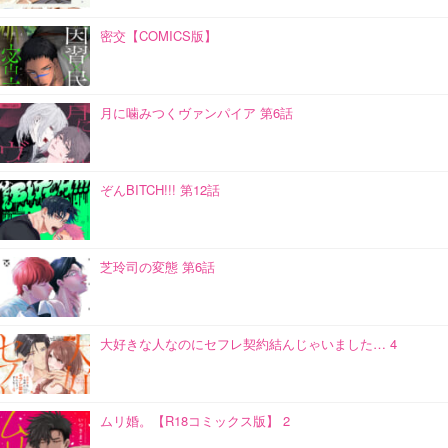
密交【COMICS版】
月に噛みつくヴァンパイア 第6話
ぞんBITCH!!! 第12話
芝玲司の変態 第6話
大好きな人なのにセフレ契約結んじゃいました… 4
ムリ婚。【R18コミックス版】 2