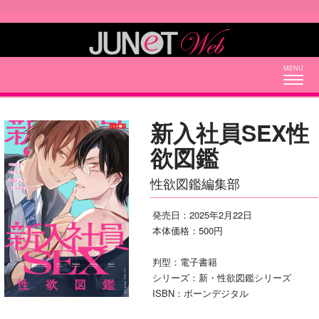
Togg
navig
新入社員SEX性
欲図鑑
性欲図鑑編集部
発売日：2025年2月22日
本体価格：500円
判型：電子書籍
シリーズ：新・性欲図鑑シリーズ
ISBN：ボーンデジタル