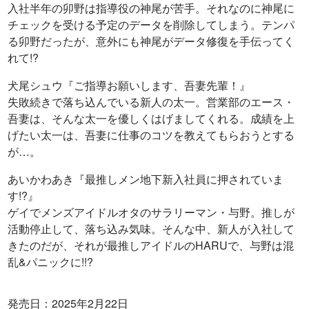
入社半年の卯野は指導役の神尾が苦手。それなのに神尾に
チェックを受ける予定のデータを削除してしまう。テンパ
る卯野だったが、意外にも神尾がデータ修復を手伝ってく
れて!?
犬尾シュウ『ご指導お願いします、吾妻先輩！』
失敗続きで落ち込んでいる新人の太一。営業部のエース・
吾妻は、そんな太一を優しくはげましてくれる。成績を上
げたい太一は、吾妻に仕事のコツを教えてもらおうとする
が…。
あいかわあき『最推しメン地下新入社員に押されていま
す!?』
ゲイでメンズアイドルオタのサラリーマン・与野。推しが
活動停止して、落ち込み気味。そんな中、新人が入社して
きたのだが、それが最推しアイドルのHARUで、与野は混
乱&パニックに!!?
発売日：2025年2月22日