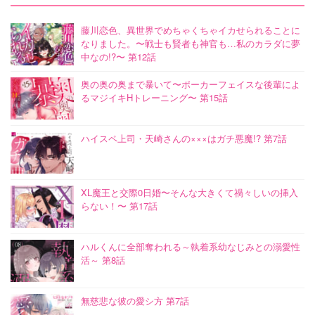
藤川恋色、異世界でめちゃくちゃイカせられることに
なりました。〜戦士も賢者も神官も…私のカラダに夢
中なの!?〜 第12話
奥の奥の奥まで暴いて〜ポーカーフェイスな後輩によ
るマジイキHトレーニング〜 第15話
ハイスペ上司・天崎さんの×××はガチ悪魔!? 第7話
XL魔王と交際0日婚〜そんな大きくて禍々しいの挿入
らない！〜 第17話
ハルくんに全部奪われる～執着系幼なじみとの溺愛性
活～ 第8話
無慈悲な彼の愛シ方 第7話