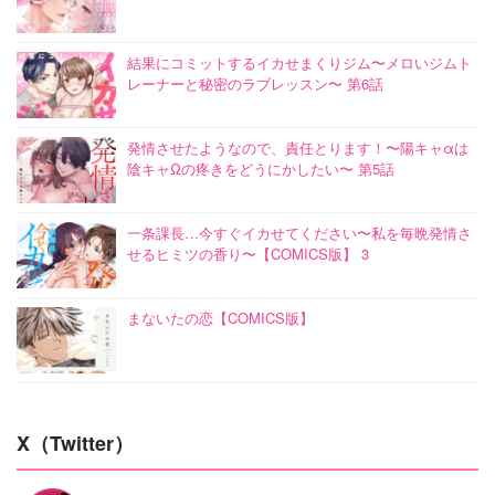
結果にコミットするイカせまくりジム〜メロいジムト
レーナーと秘密のラブレッスン〜 第6話
発情させたようなので、責任とります！〜陽キャαは
陰キャΩの疼きをどうにかしたい〜 第5話
一条課長…今すぐイカせてください〜私を毎晩発情さ
せるヒミツの香り〜【COMICS版】 3
まないたの恋【COMICS版】
X（Twitter）