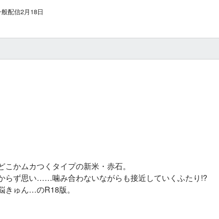
般配信2月18日
どこかムカつくタイプの新米・赤石。
からず思い……噛み合わないながらも接近していくふたり!?
きゅん…のR18版。