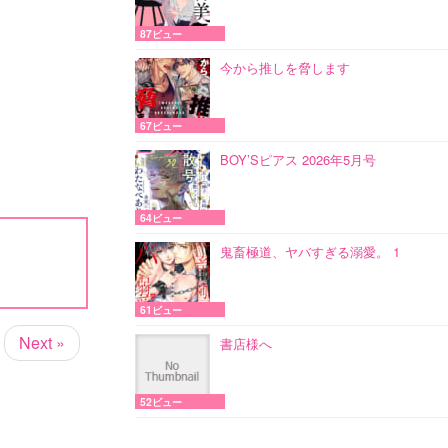
87ビュー
今から推しを脅します
67ビュー
BOY’Sピアス 2026年5月号
64ビュー
鬼畜極道、ヤバすぎる溺愛。 1
61ビュー
Next »
書店様へ
52ビュー