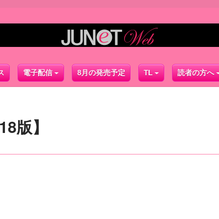
ス
電子配信
8月の発売予定
TL
読者の方へ
18版】