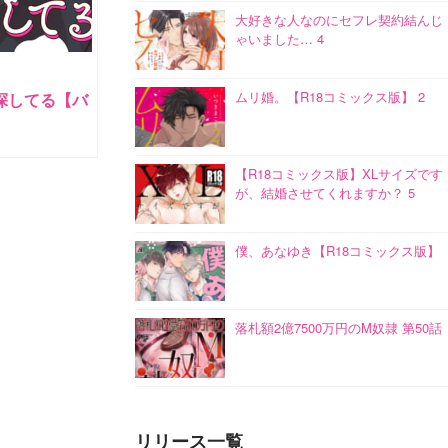
大好きな人なのにセフレ契約結んじ
ゃいました… 4
ムリ婚。【R18コミックス版】 2
探してる【バ
【R18コミックス版】XLサイズです
が、結婚させてくれますか？ 5
僕、あなゆき【R18コミックス版】
落札額2億7500万円のM奴隷 第50話
リリース一覧