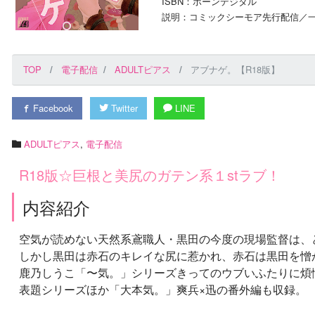
ISBN：ボーンデジタル
説明：コミックシーモア先行配信／一
TOP
電子配信
ADULTピアス
アブナゲ。【R18版】
Facebook
Twitter
LINE
ADULTピアス
,
電子配信
R18版☆巨根と美尻のガテン系１stラブ！
内容紹介
空気が読めない天然系鳶職人・黒田の今度の現場監督は、
しかし黒田は赤石のキレイな尻に惹かれ、赤石は黒田を憎
鹿乃しうこ「〜気。」シリーズきってのウブいふたりに煩悩
表題シリーズほか「大本気。」爽兵×迅の番外編も収録。