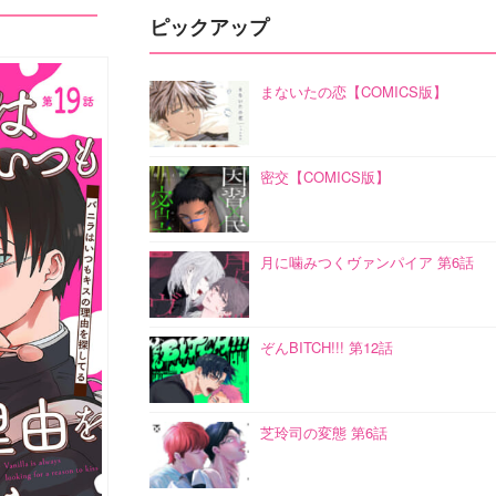
ピックアップ
まないたの恋【COMICS版】
密交【COMICS版】
月に噛みつくヴァンパイア 第6話
ぞんBITCH!!! 第12話
芝玲司の変態 第6話