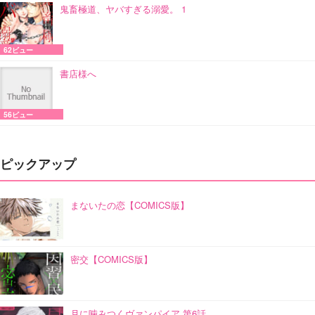
鬼畜極道、ヤバすぎる溺愛。 1
62ビュー
書店様へ
56ビュー
ピックアップ
まないたの恋【COMICS版】
密交【COMICS版】
月に噛みつくヴァンパイア 第6話