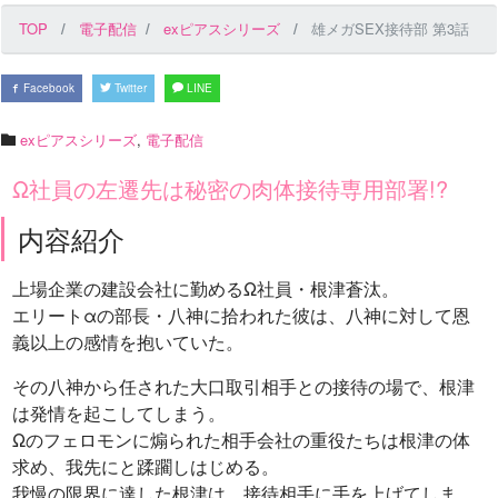
TOP
電子配信
exピアスシリーズ
雄メガSEX接待部 第3話
Facebook
Twitter
LINE
exピアスシリーズ
,
電子配信
Ω社員の左遷先は秘密の肉体接待専用部署!?
内容紹介
上場企業の建設会社に勤めるΩ社員・根津蒼汰。
エリートαの部長・八神に拾われた彼は、八神に対して恩
義以上の感情を抱いていた。
その八神から任された大口取引相手との接待の場で、根津
は発情を起こしてしまう。
Ωのフェロモンに煽られた相手会社の重役たちは根津の体
求め、我先にと蹂躙しはじめる。
我慢の限界に達した根津は、接待相手に手を上げてしま