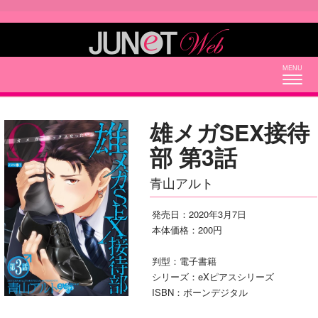
Togg
navig
雄メガSEX接待
部 第3話
青山アルト
発売日：2020年3月7日
本体価格：200円
判型：電子書籍
シリーズ：eXピアスシリーズ
ISBN：ボーンデジタル