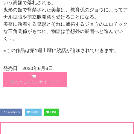
いう高額で落札される。
鬼形の館で監禁された美蔓は、教育係のジョウによってア
ナル拡張や前立腺開発を受けることになる。
美蔓に執着する鬼形とそれに嫉妬するジョウのエロチック
な三角関係がもつれ、物語は予想外の展開へと進んでい
く…。
※この作品は第1週土曜に続話が追加されていきます。
発売日：2020年6月6日
購入はこちらのサイトから
Facebook
Twitter
LINE