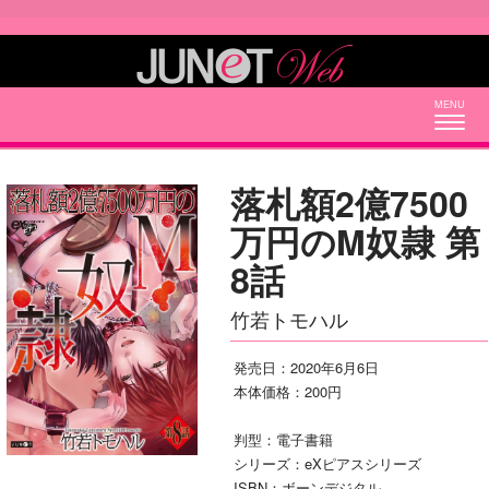
Togg
navig
落札額2億7500
万円のM奴隷 第
8話
竹若トモハル
発売日：2020年6月6日
本体価格：200円
判型：電子書籍
シリーズ：eXピアスシリーズ
ISBN：ボーンデジタル