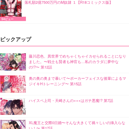
落札額2億7500万円のM奴隷 １【R18コミックス版】
54ビュー
ピックアップ
藤川恋色、異世界でめちゃくちゃイカせられることになり
ました。〜戦士も賢者も神官も…私のカラダに夢中な
の!?〜 第12話
奥の奥の奥まで暴いて〜ポーカーフェイスな後輩によるマ
ジイキHトレーニング〜 第15話
ハイスペ上司・天崎さんの×××はガチ悪魔!? 第7話
XL魔王と交際0日婚〜そんな大きくて禍々しいの挿入らな
い！〜 第17話