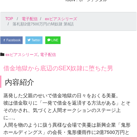
TOP
電子配信
exピアスシリーズ
落札額2億7500万円のM奴隷 第8話
Facebook
Twitter
LINE
exピアスシリーズ
,
電子配信
借金地獄から底辺のSEX奴隷に堕ちた男
内容紹介
蒸発した父親のせいで借金地獄の日々をおくる美蔓。
彼は借金取りに「一発で借金を返済する方法がある」とそ
そのかされ、気づくと人間オークションのステージ上
に…。
人間を物のように扱う異様な会場で美蔓は新興企業「鬼形
ホールディングス」の会長・鬼形優雨作に2億7500万円と