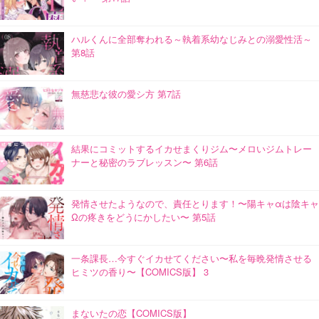
ハルくんに全部奪われる～執着系幼なじみとの溺愛性活～
第8話
無慈悲な彼の愛シ方 第7話
結果にコミットするイカせまくりジム〜メロいジムトレー
ナーと秘密のラブレッスン〜 第6話
発情させたようなので、責任とります！〜陽キャαは陰キャ
Ωの疼きをどうにかしたい〜 第5話
一条課長…今すぐイカせてください〜私を毎晩発情させる
ヒミツの香り〜【COMICS版】 3
まないたの恋【COMICS版】