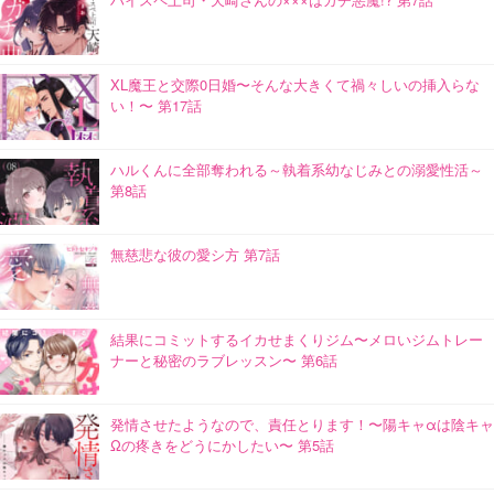
XL魔王と交際0日婚〜そんな大きくて禍々しいの挿入らな
い！〜 第17話
ハルくんに全部奪われる～執着系幼なじみとの溺愛性活～
第8話
無慈悲な彼の愛シ方 第7話
結果にコミットするイカせまくりジム〜メロいジムトレー
ナーと秘密のラブレッスン〜 第6話
発情させたようなので、責任とります！〜陽キャαは陰キャ
Ωの疼きをどうにかしたい〜 第5話