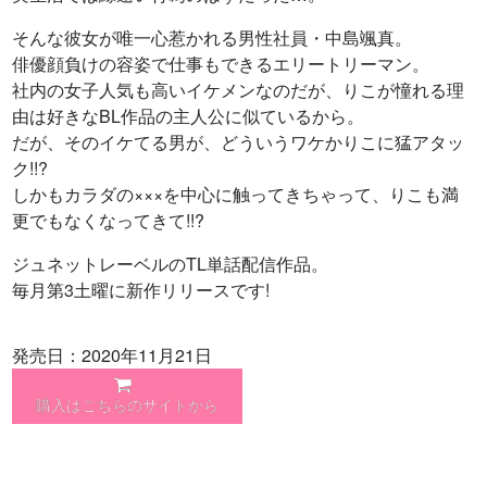
そんな彼女が唯一心惹かれる男性社員・中島颯真。
俳優顔負けの容姿で仕事もできるエリートリーマン。
社内の女子人気も高いイケメンなのだが、りこが憧れる理
由は好きなBL作品の主人公に似ているから。
だが、そのイケてる男が、どういうワケかりこに猛アタッ
ク!!?
しかもカラダの×××を中心に触ってきちゃって、りこも満
更でもなくなってきて!!?
ジュネットレーベルのTL単話配信作品。
毎月第3土曜に新作リリースです!
発売日：2020年11月21日
購入はこちらのサイトから