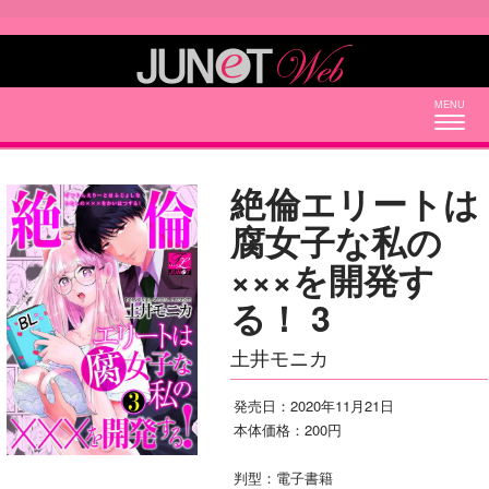
Togg
navig
絶倫エリートは
腐女子な私の
×××を開発す
る！ 3
土井モニカ
発売日：2020年11月21日
本体価格：200円
判型：電子書籍