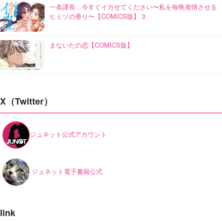
一条課長…今すぐイカせてください〜私を毎晩発情させる
ヒミツの香り〜【COMICS版】 3
まないたの恋【COMICS版】
X（Twitter）
ジュネット公式アカウント
ジュネット電子書籍公式
link