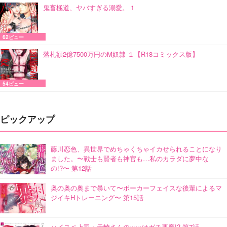
鬼畜極道、ヤバすぎる溺愛。 1
62ビュー
落札額2億7500万円のM奴隷 １【R18コミックス版】
54ビュー
ピックアップ
藤川恋色、異世界でめちゃくちゃイカせられることになり
ました。〜戦士も賢者も神官も…私のカラダに夢中な
の!?〜 第12話
奥の奥の奥まで暴いて〜ポーカーフェイスな後輩によるマ
ジイキHトレーニング〜 第15話
ハイスペ上司・天崎さんの×××はガチ悪魔!? 第7話