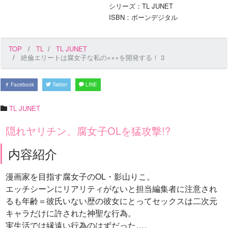
シリーズ：TL JUNET
ISBN：ボーンデジタル
TOP
TL
TL JUNET
絶倫エリートは腐女子な私の×××を開発する！ 3
Facebook
Twitter
LINE
TL JUNET
隠れヤリチン、腐女子OLを猛攻撃!?
内容紹介
漫画家を目指す腐女子のOL・影山りこ。
エッチシーンにリアリティがないと担当編集者に注意され
るも年齢＝彼氏いない歴の彼女にとってセックスは二次元
キャラだけに許された神聖な行為。
実生活では縁遠い行為のはずだった…。