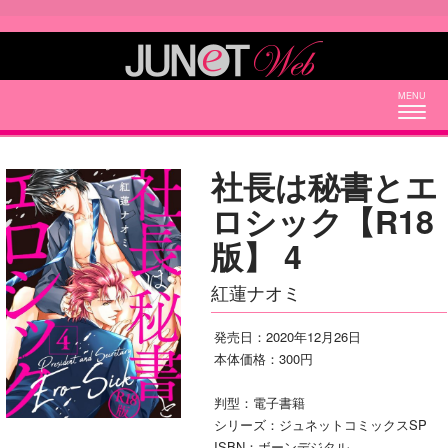
Togg
navig
社長は秘書とエ
ロシック【R18
版】 4
紅蓮ナオミ
発売日：2020年12月26日
本体価格：300円
判型：電子書籍
シリーズ：ジュネットコミックスSP
ISBN：ボーンデジタル