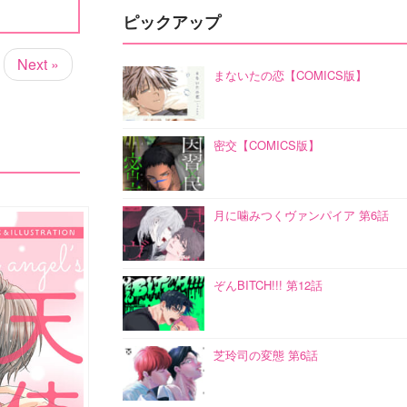
ピックアップ
Next »
まないたの恋【COMICS版】
密交【COMICS版】
月に噛みつくヴァンパイア 第6話
ぞんBITCH!!! 第12話
芝玲司の変態 第6話