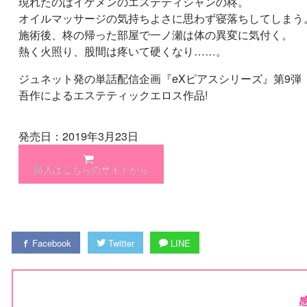
現れたのはイケメンのエステティシャンの柊。
オイルマッサージの気持ちよさに思わず寝落ちしてしまう
施術後、柊の帰った部屋で一ノ瀬は体の異変に気付く。
熱く火照り、股間は疼いて硬くなり……。
ジュネット発の単話配信企画『eXピアスシリーズ』第9弾
吾作によるエステティックエロス作品!
発売日：2019年3月23日
購入はこちらのサイトから
Facebook
Twitter
LINE