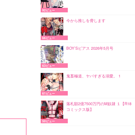
92ビュー
今から推しを脅します
66ビュー
BOY’Sピアス 2026年5月号
63ビュー
鬼畜極道、ヤバすぎる溺愛。 1
61ビュー
落札額2億7500万円のM奴隷 １【R18
コミックス版】
50ビュー