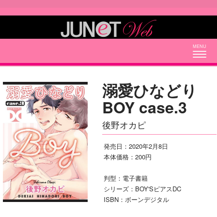
Togg
navig
溺愛ひなどり
BOY case.3
後野オカピ
発売日：2020年2月8日
本体価格：200円
判型：電子書籍
シリーズ：BOY'SピアスDC
ISBN：ボーンデジタル