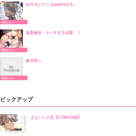
BOY’Sピアス 2026年5月号
64ビュー
鬼畜極道、ヤバすぎる溺愛。 1
60ビュー
書店様へ
53ビュー
ピックアップ
まないたの恋【COMICS版】