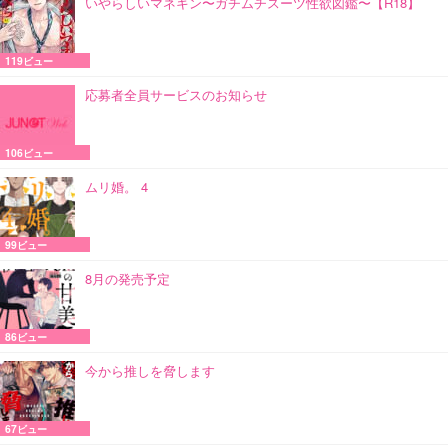
いやらしいマネキン〜ガチムチスーツ性欲図鑑〜【R18】
119ビュー
応募者全員サービスのお知らせ
106ビュー
ムリ婚。 4
99ビュー
8月の発売予定
86ビュー
今から推しを脅します
67ビュー