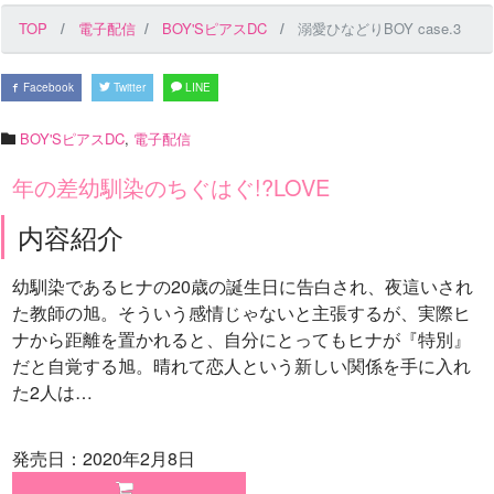
TOP
電子配信
BOY'SピアスDC
溺愛ひなどりBOY case.3
Facebook
Twitter
LINE
BOY'SピアスDC
,
電子配信
年の差幼馴染のちぐはぐ!?LOVE
内容紹介
幼馴染であるヒナの20歳の誕生日に告白され、夜這いされ
た教師の旭。そういう感情じゃないと主張するが、実際ヒ
ナから距離を置かれると、自分にとってもヒナが『特別』
だと自覚する旭。晴れて恋人という新しい関係を手に入れ
た2人は…
発売日：2020年2月8日