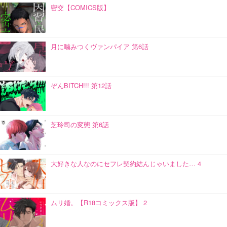
密交【COMICS版】
月に噛みつくヴァンパイア 第6話
ぞんBITCH!!! 第12話
芝玲司の変態 第6話
大好きな人なのにセフレ契約結んじゃいました… 4
ムリ婚。【R18コミックス版】 2