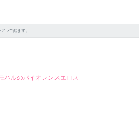
をアレで醒ます。
トモハルのバイオレンスエロス
。