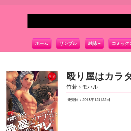
ホーム
サンプル
雑誌
コミック
殴り屋はカラ
竹若トモハル
発売日：2018年12月22日