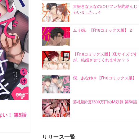
大好きな人なのにセフレ契約結んじ
ゃいました… 4
ムリ婚。【R18コミックス版】 2
【R18コミックス版】XLサイズです
が、結婚させてくれますか？ 5
僕、あなゆき【R18コミックス版】
落札額2億7500万円のM奴隷 第50話
い！ 第5話
リリース一覧