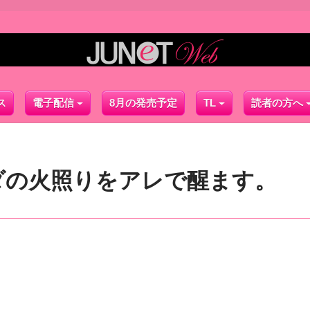
ス
電子配信
8月の発売予定
TL
読者の方へ
ダの火照りをアレで醒ます。