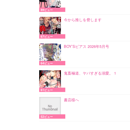
89ビュー
今から推しを脅します
67ビュー
BOY’Sピアス 2026年5月号
64ビュー
鬼畜極道、ヤバすぎる溺愛。 1
61ビュー
書店様へ
52ビュー