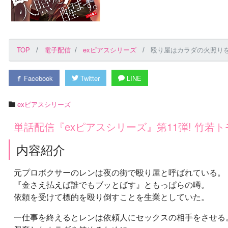
TOP
電子配信
exピアスシリーズ
殴り屋はカラダの火照り
Facebook
Twitter
LINE
exピアスシリーズ
単話配信『exピアスシリーズ』第11弾! 竹若
内容紹介
元プロボクサーのレンは夜の街で殴り屋と呼ばれている。
『金さえ払えば誰でもブッとばす』ともっぱらの噂。
依頼を受けて標的を殴り倒すことを生業としていた。
一仕事を終えるとレンは依頼人にセックスの相手をさせる