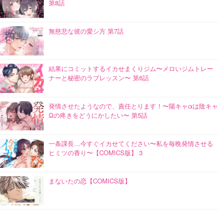
第8話
無慈悲な彼の愛シ方 第7話
結果にコミットするイカせまくりジム〜メロいジムトレー
ナーと秘密のラブレッスン〜 第6話
発情させたようなので、責任とります！〜陽キャαは陰キャ
Ωの疼きをどうにかしたい〜 第5話
一条課長…今すぐイカせてください〜私を毎晩発情させる
ヒミツの香り〜【COMICS版】 3
まないたの恋【COMICS版】