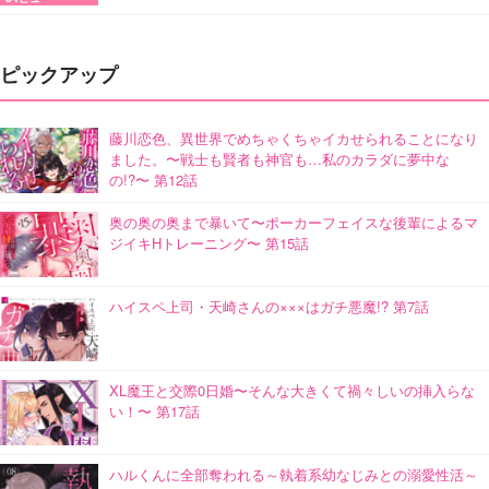
ピックアップ
藤川恋色、異世界でめちゃくちゃイカせられることになり
ました。〜戦士も賢者も神官も…私のカラダに夢中な
の!?〜 第12話
奥の奥の奥まで暴いて〜ポーカーフェイスな後輩によるマ
ジイキHトレーニング〜 第15話
ハイスペ上司・天崎さんの×××はガチ悪魔!? 第7話
XL魔王と交際0日婚〜そんな大きくて禍々しいの挿入らな
い！〜 第17話
ハルくんに全部奪われる～執着系幼なじみとの溺愛性活～