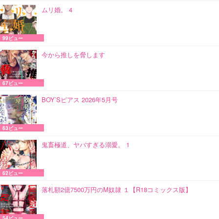
ムリ婚。 4
99ビュー
今から推しを脅します
67ビュー
BOY’Sピアス 2026年5月号
63ビュー
鬼畜極道、ヤバすぎる溺愛。 1
62ビュー
落札額2億7500万円のM奴隷 １【R18コミックス版】
54ビュー