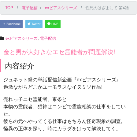
TOP
電子配信
exピアスシリーズ
性死のはざまにて 第4話
Facebook
Twitter
LINE
exピアスシリーズ
,
電子配信
金と男が大好きなエセ霊能者が問題解決!
内容紹介
ジュネット発の単話配信新企画『exピアスシリーズ』
過激ながらどこかユーモラスなイヌミソ作品!
売れっ子ニセ霊能者、東条と
本物の霊能者、猫神はコンビで霊能相談の仕事をしてい
た。
彼らの元へやってくる仕事はもちろん怪奇現象の調査。
怪異の正体を探り、時にカラダをはって解決してく。