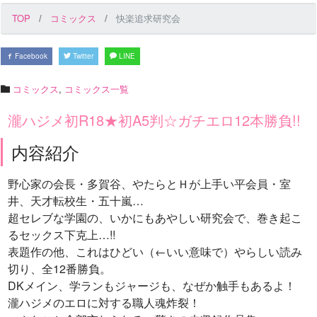
TOP
コミックス
快楽追求研究会
Facebook
Twitter
LINE
コミックス
,
コミックス一覧
瀧ハジメ初R18★初A5判☆ガチエロ12本勝負!!
内容紹介
野心家の会長・多賀谷、やたらとＨが上手い平会員・室
井、天才転校生・五十嵐…
超セレブな学園の、いかにもあやしい研究会で、巻き起こ
るセックス下克上…!!
表題作の他、これはひどい（←いい意味で）やらしい読み
切り、全12番勝負。
DKメイン、学ランもジャージも、なぜか触手もあるよ！
瀧ハジメのエロに対する職人魂炸裂！