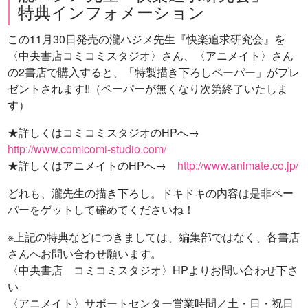
特典インフォメーション
この11月30日発売の瀧ハジメ先生『快楽追求研究会』を
〈中央書店コミコミスタジオ〉さん、〈アニメイト〉さん
の2書店で購入すると、「特製描き下ろしペーパー」がプレ
ゼントされます!!（ペーパーが無くなり次第終了いたしま
す）
★詳しくはコミコミスタジオのHPへ→
http://www.comicomi-studio.com/
★詳しくはアニメイトのHPへ→
http://www.animate.co.jp/
どれも、瀧先生の描き下ろし。ドキドキの内容は是非ペー
パーをゲットして確めてくださいね！
※上記の特典などにつきましては、編集部ではなく、各書店
さんへお問い合わせ願います。
〈中央書店 コミコミスタジオ〉HPよりお問い合わせ下さ
い
〈アニメイト〉サポートセンター営業時間／土・日・祝日