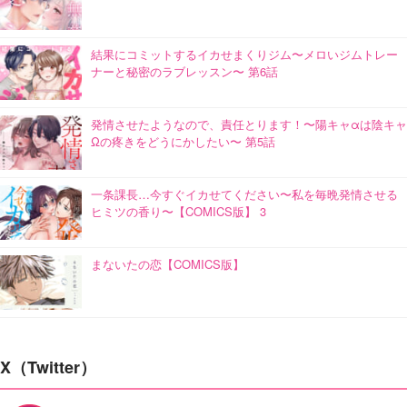
結果にコミットするイカせまくりジム〜メロいジムトレー
ナーと秘密のラブレッスン〜 第6話
発情させたようなので、責任とります！〜陽キャαは陰キャ
Ωの疼きをどうにかしたい〜 第5話
一条課長…今すぐイカせてください〜私を毎晩発情させる
ヒミツの香り〜【COMICS版】 3
まないたの恋【COMICS版】
X（Twitter）