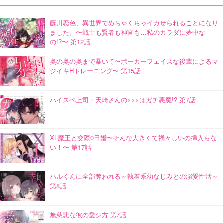
藤川恋色、異世界でめちゃくちゃイカせられることになり
ました。〜戦士も賢者も神官も…私のカラダに夢中な
の!?〜 第12話
奥の奥の奥まで暴いて〜ポーカーフェイスな後輩によるマ
ジイキHトレーニング〜 第15話
ハイスペ上司・天崎さんの×××はガチ悪魔!? 第7話
XL魔王と交際0日婚〜そんな大きくて禍々しいの挿入らな
い！〜 第17話
ハルくんに全部奪われる～執着系幼なじみとの溺愛性活～
第8話
無慈悲な彼の愛シ方 第7話