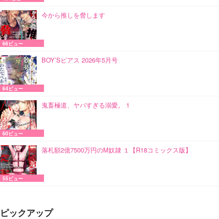
今から推しを脅します
66ビュー
BOY’Sピアス 2026年5月号
64ビュー
鬼畜極道、ヤバすぎる溺愛。 1
60ビュー
落札額2億7500万円のM奴隷 １【R18コミックス版】
55ビュー
ピックアップ