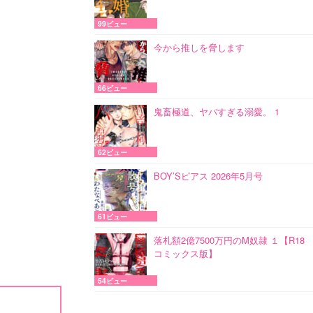
99ビュー
今から推しを脅します
66ビュー
鬼畜極道、ヤバすぎる溺愛。 1
62ビュー
BOY’Sピアス 2026年5月号
61ビュー
落札額2億7500万円のM奴隷 １【R18
コミックス版】
54ビュー