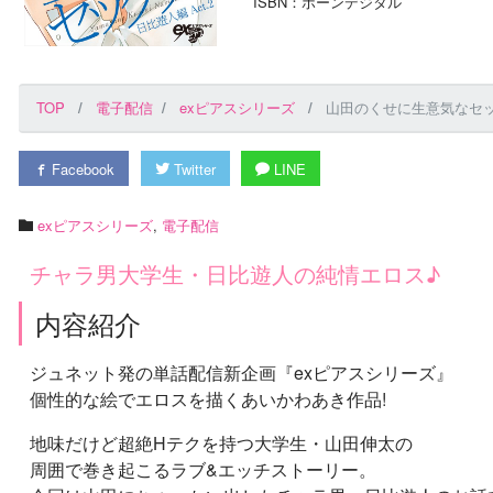
ISBN：ボーンデジタル
TOP
電子配信
exピアスシリーズ
山田のくせに生意気なセッ
Facebook
Twitter
LINE
exピアスシリーズ
,
電子配信
チャラ男大学生・日比遊人の純情エロス♪
内容紹介
ジュネット発の単話配信新企画『exピアスシリーズ』
個性的な絵でエロスを描くあいかわあき作品!
地味だけど超絶Hテクを持つ大学生・山田伸太の
周囲で巻き起こるラブ&エッチストーリー。