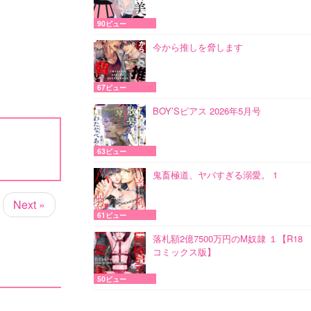
90ビュー
今から推しを脅します
67ビュー
BOY’Sピアス 2026年5月号
63ビュー
鬼畜極道、ヤバすぎる溺愛。 1
Next »
61ビュー
落札額2億7500万円のM奴隷 １【R18
コミックス版】
50ビュー