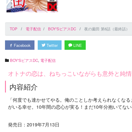
TOP
電子配信
BOY'SピアスDC
夜の薗田 第6話（最終話）
Facebook
Twitter
LINE
BOY'SピアスDC
,
電子配信
オトナの恋は、ねちっこいながらも意外と純情
内容紹介
「何度でも達かせてやる。俺のことしか考えられなくなる
がいる幸せ。10年間の恋心が実る！まだ10年分抱いてない
発売日：2019年7月13日