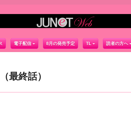
ス
電子配信
8月の発売予定
TL
読者の方へ
話（最終話）