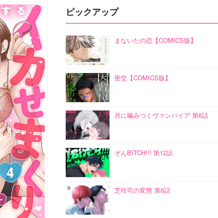
ピックアップ
まないたの恋【COMICS版】
密交【COMICS版】
月に噛みつくヴァンパイア 第6話
ぞんBITCH!!! 第12話
芝玲司の変態 第6話