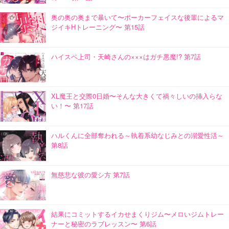
奥の奥の奥まで暴いて〜ポーカーフェイスな後輩によるマ
ジイキHトレーニング〜 第15話
ハイスペ上司・天崎さんの×××はガチ悪魔!? 第7話
XL魔王と交際0日婚〜そんな大きくて禍々しいの挿入らな
い！〜 第17話
ハルくんに全部奪われる～執着系幼なじみとの溺愛性活～
第8話
無慈悲な彼の愛シ方 第7話
結果にコミットするイカせまくりジム〜メロいジムトレー
ナーと秘密のラブレッスン〜 第6話