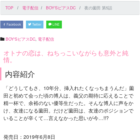
TOP
電子配信
BOY'SピアスDC
夜の薗田 第5話
Facebook
Twitter
LINE
BOY'SピアスDC
,
電子配信
オトナの恋は、ねちっこいながらも意外と純
情。
内容紹介
「どうしてもさ、10年分、挿入れたくなっちまうんだ」薗
田と初めて会った頃の博人は、義父の期待に応えることで
精一杯で、余裕のない優等生だった。そんな博人に声をか
け、友達になる薗田。だけど薗田は、友達のポジションで
いることが辛くて…言えなかった思いが今…!!?
発売日：2019年6月8日