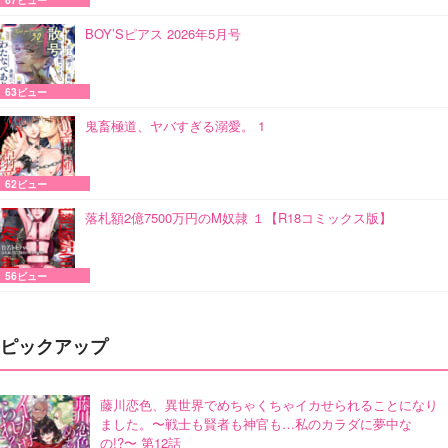
BOY’Sピアス 2026年5月号
63ビュー
鬼畜極道、ヤバすぎる溺愛。 1
62ビュー
落札額2億7500万円のM奴隷 １【R18コミックス版】
56ビュー
ピックアップ
藤川恋色、異世界でめちゃくちゃイカせられることになり
ました。〜戦士も賢者も神官も…私のカラダに夢中な
の!?〜 第12話