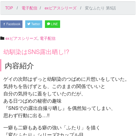
TOP
電子配信
exピアスシリーズ
変なふたり 第5話
Facebook
Twitter
LINE
exピアスシリーズ
,
電子配信
幼馴染はSNS露出晒し!?
内容紹介
ゲイの次郎はずっと幼馴染のつばめに片想いをしていた。
気持ちを告げずとも、このままの関係でいいと
自分の気持ちに蓋をしていたのだが、
ある日つばめの秘密の趣味
『SNSでの露出自撮り晒し』を偶然知ってしまい、
思わず行動に出る…!!
一癖も二癖もある癖の強い「ふたり」を描く
『変なふたり』シリーズ2カップル目。