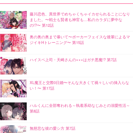
藤川恋色、異世界でめちゃくちゃイカせられることになり
ました。〜戦士も賢者も神官も…私のカラダに夢中な
の!?〜 第12話
奥の奥の奥まで暴いて〜ポーカーフェイスな後輩によるマ
ジイキHトレーニング〜 第15話
ハイスペ上司・天崎さんの×××はガチ悪魔!? 第7話
XL魔王と交際0日婚〜そんな大きくて禍々しいの挿入らな
い！〜 第17話
ハルくんに全部奪われる～執着系幼なじみとの溺愛性活～
第8話
無慈悲な彼の愛シ方 第7話