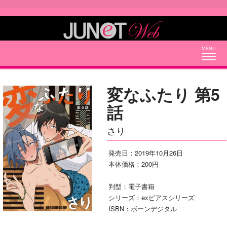
Togg
navig
変なふたり 第5
話
さり
発売日：2019年10月26日
本体価格：200円
判型：電子書籍
シリーズ：exピアスシリーズ
ISBN：ボーンデジタル