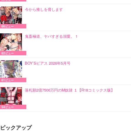
今から推しを脅します
66ビュー
鬼畜極道、ヤバすぎる溺愛。 1
62ビュー
BOY’Sピアス 2026年5月号
61ビュー
落札額2億7500万円のM奴隷 １【R18コミックス版】
54ビュー
ピックアップ