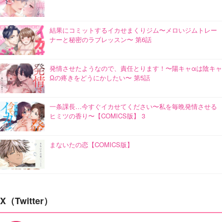
結果にコミットするイカせまくりジム〜メロいジムトレー
ナーと秘密のラブレッスン〜 第6話
発情させたようなので、責任とります！〜陽キャαは陰キャ
Ωの疼きをどうにかしたい〜 第5話
一条課長…今すぐイカせてください〜私を毎晩発情させる
ヒミツの香り〜【COMICS版】 3
まないたの恋【COMICS版】
X（Twitter）